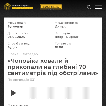
Місце подій:
Місце інтерв'ю:
Вугледар
Дніпро
Дата інтерв'ю:
Категорія:
06.02.2024
Історії мирних
Спосіб запису:
Тривалість:
Аудіо
01:08
Олена | Вугледар
«Чоловіка ховали й
прикопали на глибині 70
сантиметрів під обстрілами»
Переглядів 331