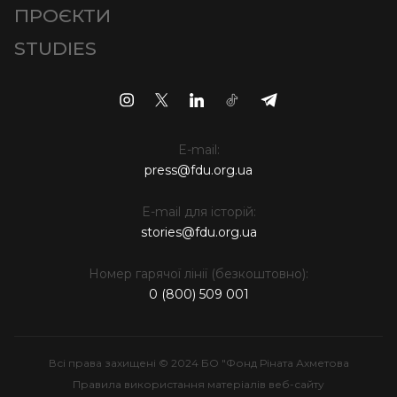
ПРОЄКТИ
STUDIES
E-mail:
press@fdu.org.ua
E-mail для історій:
stories@fdu.org.ua
Номер гарячої лінії (безкоштовно):
0 (800) 509 001
Всі права захищені © 2024 БО "Фонд Ріната Ахметова
Правила використання матеріалів веб-сайту