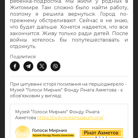
ребенка-подростка. Мы жили у родных в
Житомире. Там сложно было найти работу,
поэтому я решила вернуться. Город по-
прежнему обстреливают. Сейчас я не знаю,
что будет дальше. Хочется надеется, что все
закончится. Живу только ради детей. После
войны хотелось бы попутешествовать и
отдохнуть.
Поділитися:
При цитуванні історії посилання на першоджерело -
Музей "Голоси Мирних" Фонду Ріната Ахметова - є
обов‘язковим у вигляді:
Музей "Голоси Мирних" Фонду Ріната
Ахметова
https://civilvoicesmuseum.org/