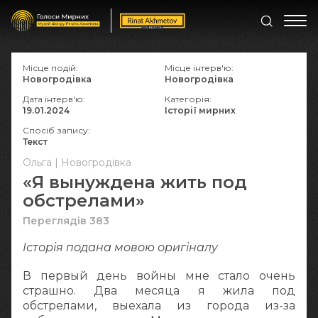
Місце подій:
Місце інтерв'ю:
Новогродівка
Новогродівка
Дата інтерв'ю:
Категорія:
19.01.2024
Історії мирних
Спосіб запису:
Текст
Ольга | Новогродівка
«Я вынуждена жить под
обстрелами»
Переглядів 383
Історія подана мовою оригіналy
В первый день войны мне стало очень
страшно. Два месяца я жила под
обстрелами, выехала из города из-за