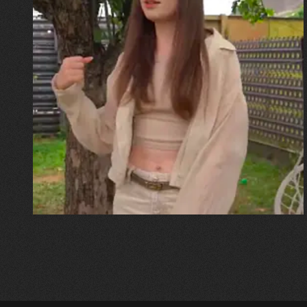
30.07.2026
Калина, Дарина та Віра Папроцькі
"Хвиля була, як від моря,
прозора і велика… Я ледве
встигла схопити племінницю"