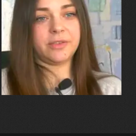
27.07.2026
Олександра Лініченко
"Я перенесла 11 операцій, та
плакала від фантомного
болю. Але маленька донька
бере за руку і змушує йти
далі"