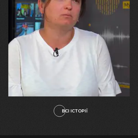
29.07.2026
Марина, Ваїд та Аміна Харченко
"Попри всі втрати, ми не
зламалися: тепер я бачу
свого вбитого чоловіка у
наших дітях"
ВСІ ІСТОРІЇ