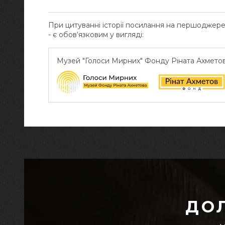
При цитуванні історії посилання на першоджер
- є обов‘язковим у вигляді:
Музей "Голоси Мирних" Фонду Ріната Ахмето
ДО