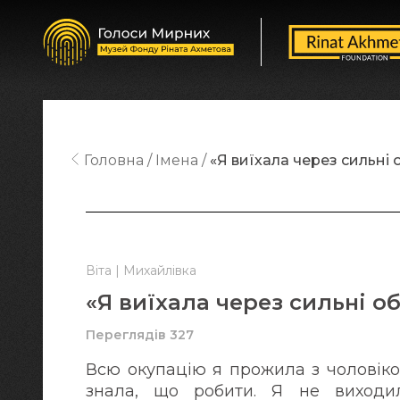
Головна
Імена
«Я виїхала через сильні 
Віта | Михайлівка
«Я виїхала через сильні о
Переглядів 327
Всю окупацію я прожила з чоловіком
знала, що робити. Я не виходи