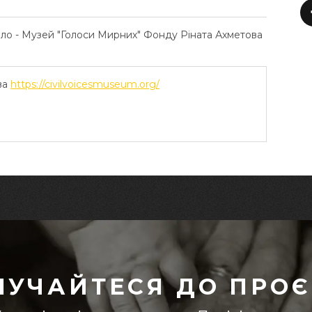
ело - Музей "Голоси Мирних" Фонду Ріната Ахметова
ва
https://civilvoicesmuseum.org/
ЛУЧАЙТЕСЯ ДО ПРОЄ