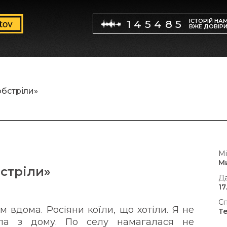
ІСТОРІЙ НА
145485
ВЖЕ ДОВІР
обстріли»
Мі
М
бстріли»
Да
17
Сп
 вдома. Росіяни коїли, що хотіли. Я не
Т
ла з дому. По селу намагалася не