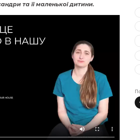
андри та її маленької дитини.
По