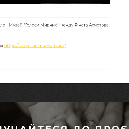
ело - Музей "Голоси Мирних" Фонду Ріната Ахметова
ва
https://civilvoicesmuseum.org/