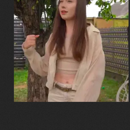
30.07.2026
Калина, Дарина та Віра Папроцькі
"Хвиля була, як від моря,
прозора і велика… Я ледве
встигла схопити племінницю"