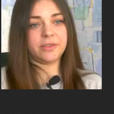
27.07.2026
Олександра Лініченко
"Я перенесла 11 операцій, та
плакала від фантомного
болю. Але маленька донька
бере за руку і змушує йти
далі"