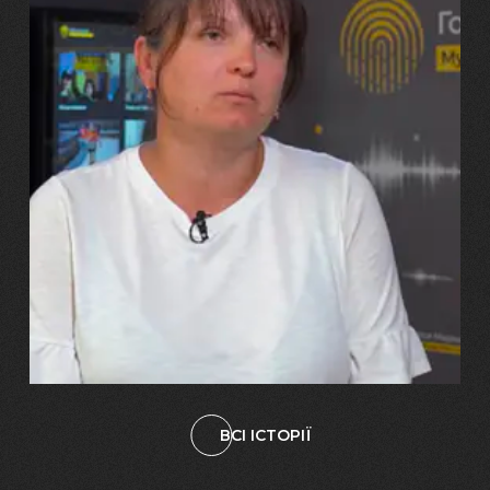
29.07.2026
Марина, Ваїд та Аміна Харченко
"Попри всі втрати, ми не
зламалися: тепер я бачу
свого вбитого чоловіка у
наших дітях"
ВСІ ІСТОРІЇ