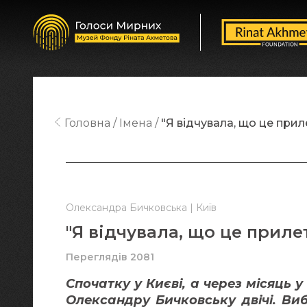
Головна
Імена
"Я відчувала, що це при
Олександра Бичковська | Київ
"Я відчувала, що це приле
Переглядів 2081
Спочатку у Києві, а через місяць 
Олександру Бичковську двічі. Виб