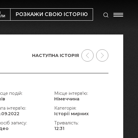
М
РОЗКАЖИ СВОЮ ІСТОРІЮ
ИЛИ
НАСТУПНА ІСТОРІЯ
сце подій:
Місце інтерв'ю:
иїв
Німеччина
та інтерв'ю:
Категорія:
.09.2022
Історії мирних
осіб запису:
Тривалість:
ідео
12:31