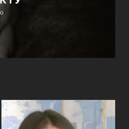
КТУ
єю