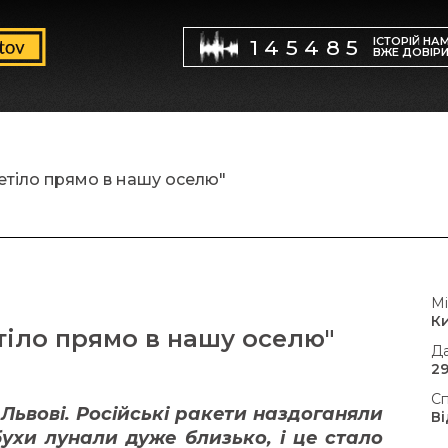
ІСТОРІЙ НА
145485
ВЖЕ ДОВІР
летіло прямо в нашу оселю"
Мі
К
тіло прямо в нашу оселю"
Да
29
Сп
у Львові. Російські ракети наздоганяли
В
ухи лунали дуже близько, і це стало