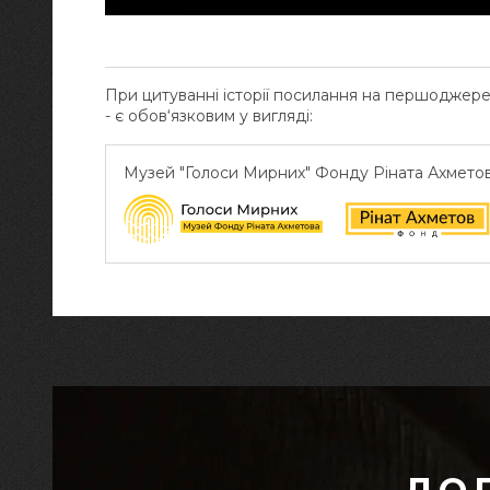
При цитуванні історії посилання на першоджер
- є обов‘язковим у вигляді:
Музей "Голоси Мирних" Фонду Ріната Ахмето