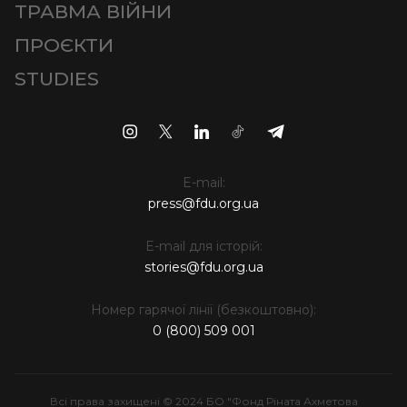
ТРАВМА ВІЙНИ
ПРОЄКТИ
STUDIES
E-mail:
press@fdu.org.ua
E-mail для історій:
stories@fdu.org.ua
Номер гарячої лінії (безкоштовно):
0 (800) 509 001
Всі права захищені © 2024 БО "Фонд Ріната Ахметова