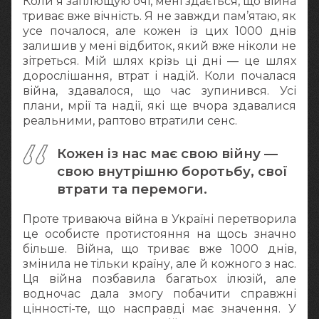
Коли я заплющую очі, мені здається, що війна
триває вже вічність. Я не завжди пам’ятаю, як
усе почалося, але кожен із цих 1000 днів
залишив у мені відбиток, який вже ніколи не
зітреться. Мій шлях крізь ці дні — це шлях
дорослішання, втрат і надій. Коли почалася
війна, здавалося, що час зупинився. Усі
плани, мрії та надії, які ще вчора здавалися
реальними, раптово втратили сенс.
Кожен із нас має свою війну —
свою внутрішню боротьбу, свої
втрати та перемоги.
Проте триваюча війна в Україні перетворила
це особисте протистояння на щось значно
більше. Війна, що триває вже 1000 днів,
змінила не тільки країну, але й кожного з нас.
Ця війна позбавила багатьох ілюзій, але
водночас дала змогу побачити справжні
цінності-те, що насправді має значення. У