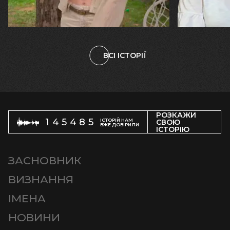
велика… Я ледве встигла схопити
тепер я ба
племінницю"
чоловіка у
ВСІ ІСТОРІЇ
РОЗКАЖИ
145485
ІСТОРІЙ НАМ
СВОЮ
ВЖЕ ДОВІРИЛИ
ІСТОРІЮ
ЗАСНОВНИК
ВИЗНАННЯ
ІМЕНА
НОВИНИ