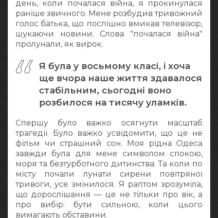
день, коли почалася війна, я прокинулася
раніше звичного. Мене розбудив тривожний
голос батька, що поспішно вмикав телевізор,
шукаючи новини. Слова "почалася війна"
пролунали, як вирок.
Я була у восьмому класі, і хоча
ще вчора наше життя здавалося
стабільним, сьогодні воно
розбилося на тисячу уламків.
Спершу було важко осягнути масштаб
трагедії. Було важко усвідомити, що це не
фільм чи страшний сон. Моя рідна Одеса
завжди була для мене символом спокою,
моря та безтурботного дитинства. Та коли по
місту почали лунати сирени повітряної
тривоги, усе змінилося. Я раптом зрозуміла,
що дорослішання — це не тільки про вік, а
про вибір: бути сильною, коли цього
вимагають обставини.