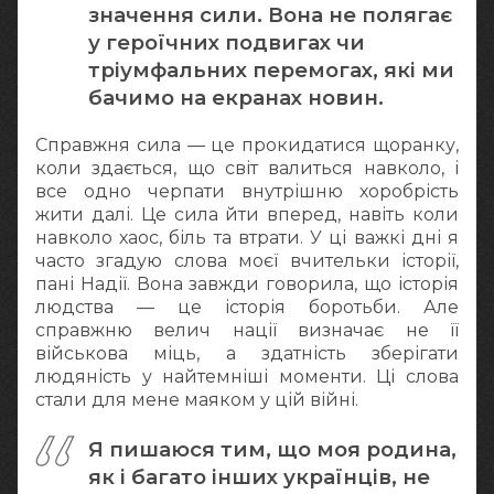
значення сили. Вона не полягає
у героїчних подвигах чи
тріумфальних перемогах, які ми
бачимо на екранах новин.
Справжня сила — це прокидатися щоранку,
коли здається, що світ валиться навколо, і
все одно черпати внутрішню хоробрість
жити далі. Це сила йти вперед, навіть коли
навколо хаос, біль та втрати. У ці важкі дні я
часто згадую слова моєї вчительки історії,
пані Надії. Вона завжди говорила, що історія
людства — це історія боротьби. Але
справжню велич нації визначає не її
військова міць, а здатність зберігати
людяність у найтемніші моменти. Ці слова
стали для мене маяком у цій війні.
Я пишаюся тим, що моя родина,
як і багато інших українців, не