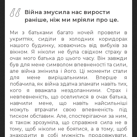
Війна змусила нас вирости
раніше, ніж ми мріяли про це.
Ми з батьками багато ночей провели в
укриттях, сиділи в холодних коридорах
нашого будинку, ховаючись від вибухів за
вікном. Я ніколи не була свідком страху в
очах мого батька до цього часу. Він завжди
був для мене символом впевненості та сили,
але війна змінила і його. Ці моменти стали
для мене вирішальними. Вперше я
побачила, як війна здатна зламати навіть тих,
кого я вважала нездоланними. Страх і
невпевненість, що оселилися в очах батька,
навчили мене, що навіть найсильніші
можуть втрачати свою впевненість під
тиском обставин. Але, спостерігаючи за ним,
я також зрозуміла, що справжня сила не в
тому, щоб ніколи не боятися, а в тому, щоб
знаходити в собі мужність продовжувати,