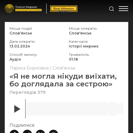
Місце подій:
Місце інтерв'ю:
Слов'янськ
Слов'янськ
Дата інтерв'ю:
Категорія:
13.02.2024
Історії мирних
Спосіб запису:
Тривалість:
Аудіо
01:18
Лариса Борисівна | Слов'янськ
«Я не могла нікуди виїхати,
бо доглядала за сестрою»
Переглядів 379
Поділитися: