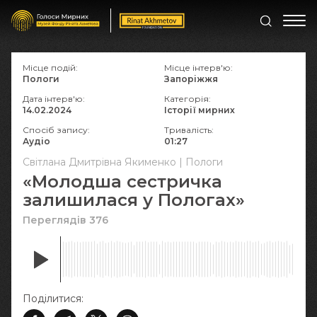
Місце подій:
Місце інтерв'ю:
Пологи
Запоріжжя
Дата інтерв'ю:
Категорія:
14.02.2024
Історії мирних
Спосіб запису:
Тривалість:
Аудіо
01:27
Світлана Дмитрівна Якименко | Пологи
«Молодша сестричка
залишилася у Пологах»
Переглядів 376
Поділитися: