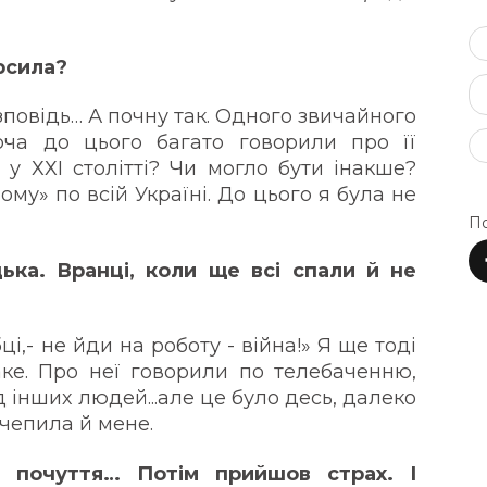
рсила?
зповідь… А почну так. Одного звичайного
ча до цього багато говорили про її
 у ХХІ столітті? Чи могло бути інакше?
ому» по всій Україні. До цього я була не
По
ька. Вранці, коли ще всі спали й не
і,- не йди на роботу - війна!» Я ще тоді
ке. Про неї говорили по телебаченню,
ід інших людей...але це було десь, далеко
ачепила й мене.
і почуття… Потім прийшов страх. І