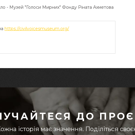
ело - Музей "Голоси Мирних" Фонду Ріната Ахметова
ва
https://civilvoicesmuseum.org/
ЛУЧАЙТЕСЯ ДО ПРОЄ
ожна історія має значення. Поділіться сво