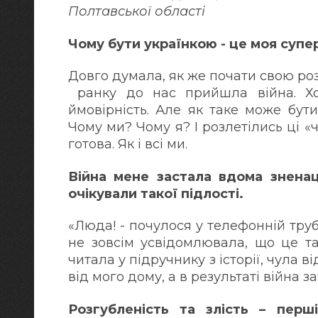
Полтавської області
Чому бути українкою - це моя супе
Довго думала, як же почати свою ро
ранку до нас прийшла війна. Хо
ймовірність. Але як таке може бути
Чому ми? Чому я? І розлетілись ці «ч
готова. Як і всі ми.
Війна мене застала вдома зненац
очікували такої підлості.
«Люда! - почулося у телефонній трубц
не зовсім усвідомлювала, що це та
читала у підручнику з історії, чула в
від мого дому, а в результаті війна з
Розгубленість та злість – перш