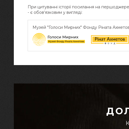
При цитуванні історії посилання на першоджер
- є обов‘язковим у вигляді:
Музей "Голоси Мирних" Фонду Ріната Ахмето
ДО
К