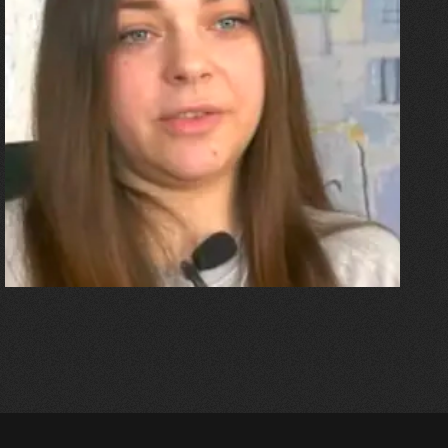
27.07.2026
Олександра Лініченко
"Я перенесла 11 операцій, та
плакала від фантомного
болю. Але маленька донька
бере за руку і змушує йти
далі"