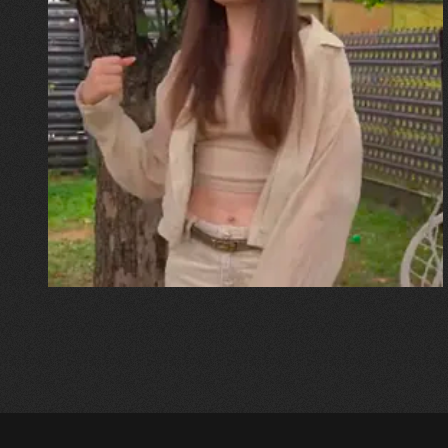
30.07.2026
Калина, Дарина та Віра Папроцькі
"Хвиля була, як від моря,
прозора і велика… Я ледве
встигла схопити племінницю"