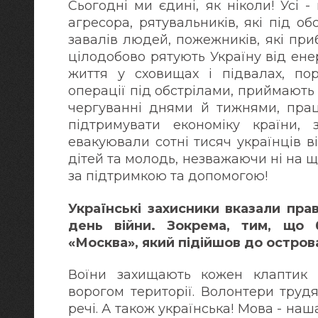
Сьогодні ми єдині, як ніколи! Усі -
агресора, рятувальників, які під о
завалів людей, пожежників, які приб
цілодобово рятують Україну від енер
життя у сховищах і підвалах, пор
операції під обстрілами, приймают
чергуванні днями й тижнями, прац
підтримувати економіку країни, 
евакуювали сотні тисяч українців ві
дітей та молодь, незважаючи ні на що
за підтримкою та допомогою!
Українські захисники вказали пра
день війни. Зокрема, тим, що 
«Москва», який підійшов до острова
Воїни захищають кожен клаптик 
ворогом території. Волонтери трудя
речі. А також українська! Мова - на