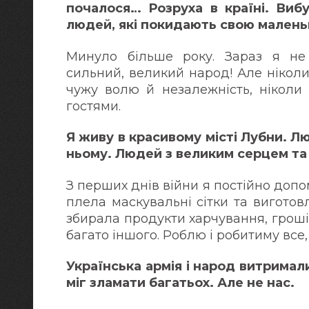
почалося… Розруха в країні. Вибу
людей, які покидають свою малень
Минуло більше року. Зараз я не 
сильний, великий народ! Але нікол
чужу волю й незалежність, ніколи
гостями.
Я живу в красивому місті Лубни. Л
ньому. Людей з великим серцем т
З перших днів війни я постійно до
плела маскувальні сітки та виготовл
збирала продукти харчування, гроші
багато іншого. Роблю і робитиму все
Українська армія і народ витримал
міг зламати багатьох. Але не нас.