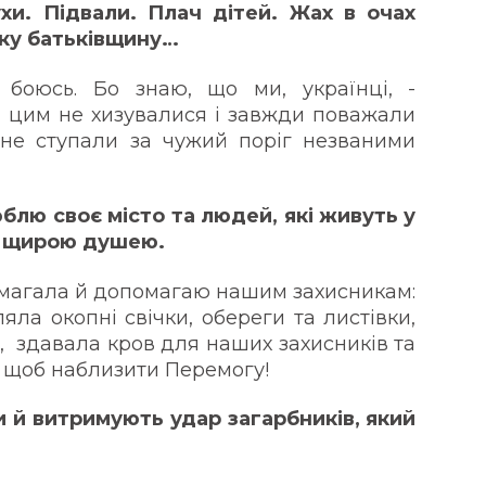
хи. Підвали. Плач дітей. Жах в очах
ку батьківщину…
боюсь. Бо знаю, що ми, українці, -
и цим не хизувалися і завжди поважали
 не ступали за чужий поріг незваними
юблю своє місто та людей, які живуть у
а щирою душею.
помагала й допомагаю нашим захисникам:
яла окопні свічки, обереги та листівки,
, здавала кров для наших захисників та
, щоб наблизити Перемогу!
и й витримують удар загарбників, який