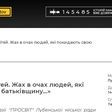
ІСТОРІЙ НА
145485
ВЖЕ ДОВІР
ітей. Жах в очах людей, які покидають свою
Мі
Л
ей. Жах в очах людей, які
Да
 батьківщину…»
14
Сп
Т
ії "ПРОСВІТ" Лубенської міської ради