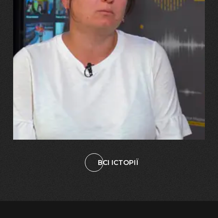
29.07.2026
Марина, Ваїд та Аміна Харченко
"Попри всі втрати, ми не
зламалися: тепер я бачу
свого вбитого чоловіка у
наших дітях"
ВСІ ІСТОРІЇ