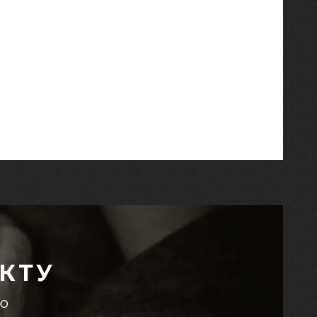
КТУ
єю