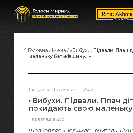
Головна
Імена
«Вибухи. Підвали. Плач д
маленьку батьківщину…»
Людмила Шовкопляс | Лубни
«Вибухи. Підвали. Плач діт
покидають свою маленьку
Переглядів 275
Шовкопляс Людмила, вчитель Гімназ