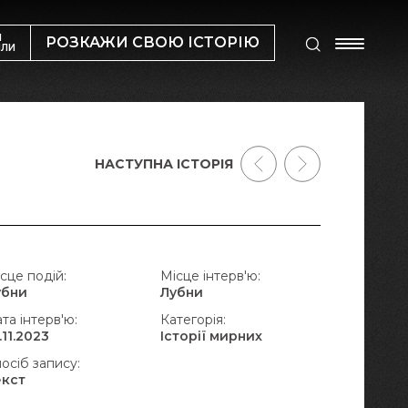
М
РОЗКАЖИ СВОЮ ІСТОРІЮ
ИЛИ
НАСТУПНА ІСТОРІЯ
сце подій:
Місце інтерв'ю:
убни
Лубни
та інтерв'ю:
Категорія:
.11.2023
Історії мирних
осіб запису:
екст