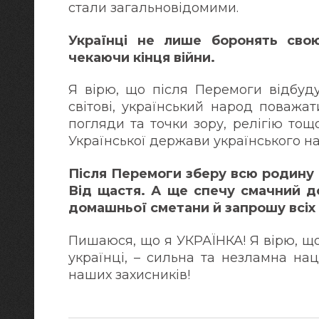
стали загальновідомими.
Українці не лише боронять свою
чекаючи кінця війни.
Я вірю, що після Перемоги відбуду
світові, український народ поважа
погляди та точки зору, релігію то
Української держави українського на
Після Перемоги зберу всю родину і
Від щастя. А ще спечу смачний д
домашньої сметани й запрошу всіх
Пишаюся, що я УКРАЇНКА! Я вірю, щ
українці, – сильна та незламна нац
наших захисників!