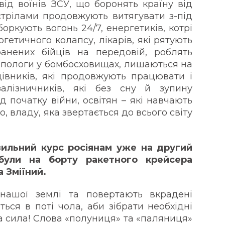
 від воїнів ЗСУ, що боронять країну від
бстрілами продовжують витягувати з-під
оркують вогонь 24/7, енергетиків, котрі
гетичного колапсу, лікарів, які рятують
анених бійців на передовій, роблять
ь пологи у бомбосховищах, лишаються на
івників, які продовжують працювати і
залізничників, які без сну й зупину
д початку війни, освітян – які навчають
, владу, яка звертається до всього світу
вильний курс росіянам уже на другий
були на борту ракетного крейсера
 Зміїний.
нашої землі та повертають вкрадені
ться в поті чола, аби зібрати необхідні
ша сила! Слова «полуниця» та «паляниця»