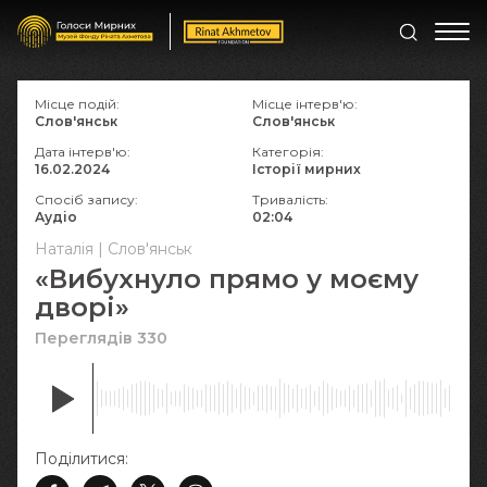
Місце подій:
Місце інтерв'ю:
Слов'янськ
Слов'янськ
Дата інтерв'ю:
Категорія:
16.02.2024
Історії мирних
Спосіб запису:
Тривалість:
Аудіо
02:04
Наталія | Слов'янськ
«Вибухнуло прямо у моєму
дворі»
Переглядів 330
Поділитися: