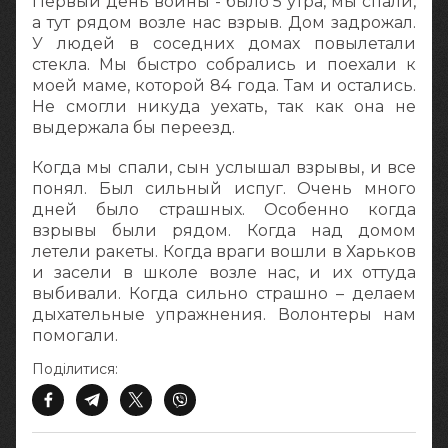
Первый день войны - было 5 утра, мы спали,
а тут рядом возле нас взрыв. Дом задрожал.
У людей в соседних домах повылетали
стекла. Мы быстро собрались и поехали к
моей маме, которой 84 года. Там и остались.
Не смогли никуда уехать, так как она не
выдержала бы переезд.
Когда мы спали, сын услышал взрывы, и все
понял. Был сильный испуг. Очень много
дней было страшных. Особенно когда
взрывы были рядом. Когда над домом
летели ракеты. Когда враги вошли в Харьков
и засели в школе возле нас, и их оттуда
выбивали. Когда сильно страшно – делаем
дыхательные упражнения. Волонтеры нам
помогали.
Поділитися: