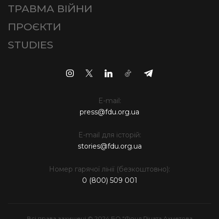
ТРАВМА ВІЙНИ
ПРОЄКТИ
STUDIES
E-mail:
press@fdu.org.ua
E-mail для історій:
stories@fdu.org.ua
Номер гарячої лінії (безкоштовно):
0 (800) 509 001
Всі права захищені © 2024 БО "Фонд Ріната Ахметова