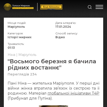
Місце подій:
Дата інтерв'ю:
Маріуполь
17.01.2024
Категорія:
Спосіб запису:
Історії мирних
Відео
Тривалість:
01:13
Ніна | Маріуполь
"Восьмого березня я бачила
рідних востаннє"
Переглядів 234
Пані Ніна — жителька Маріуполя. У перші дні
війни жінка втратила зв’язок із сестрою та її
родиною. Матеріал
глобальної ініціативи T4P
(Трибунал для Путіна).