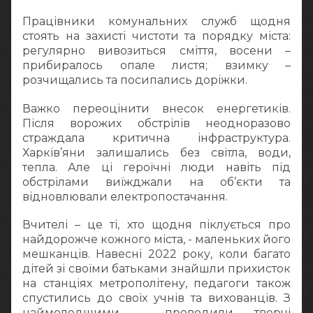
Працівники комунальних служб щодня
стоять на захисті чистоти та порядку міста:
регулярно вивозиться сміття, восени –
прибиралось опале листя; взимку –
розчищались та посипались доріжки.
Важко переоцінити внесок енергетиків.
Після ворожих обстрілів неодноразово
страждала критична інфраструктура.
Харків’яни залишались без світла, води,
тепла. Але ці героїчні люди навіть під
обстрілами виїжджали на об’єкти та
відновлювали електропостачання.
Вчителі – це ті, хто щодня піклується про
найдорожче кожного міста, - маленьких його
мешканців. Навесні 2022 року, коли багато
дітей зі своїми батьками знайшли прихисток
на станціях метрополітену, педагоги також
спустились до своїх учнів та вихованців. З
наймолодшими - проводили творчі