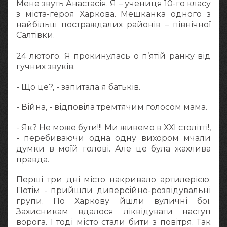
Мене звуть Анастасія. Я – учениця 10-го класу
з міста-героя Харкова. Мешканка одного з
найбільш постраждалих районів – північної
Салтівки.
24 лютого. Я прокинулась о п’ятій ранку від
гучних звуків.
- Що це?, - запитала я батьків.
- Війна, - відповіла тремтячим голосом мама.
- Як? Не може бути!!! Ми живемо в ХХІ столітті!,
- перебиваючи одна одну вихором мчали
думки в моїй голові. Але це була жахлива
правда.
Перші три дні місто накривало артилерією.
Потім - прийшли диверсійно-розвідувальні
групи. По Харкову йшли вуличні бої.
Захисникам вдалося ліквідувати наступ
ворога. І тоді місто стали бити з повітря. Так