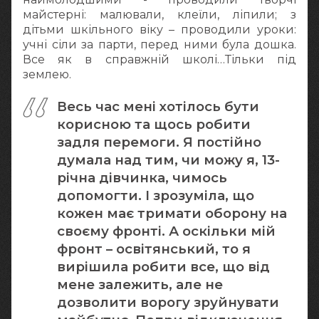
майстерні: малювали, клеїли, ліпили; з
дітьми шкільного віку – проводили уроки:
учні сіли за парти, перед ними була дошка.
Все як в справжній школі…Тільки під
землею.
Весь час мені хотілось бути
корисною та щось робити
задля перемоги. Я постійно
думала над тим, чи можу я, 13-
річна дівчинка, чимось
допомогти. І зрозуміла, що
кожен має тримати оборону на
своєму фронті. А оскільки мій
фронт – освітянський, то я
вирішила робити все, що від
мене залежить, але не
дозволити ворогу зруйнувати