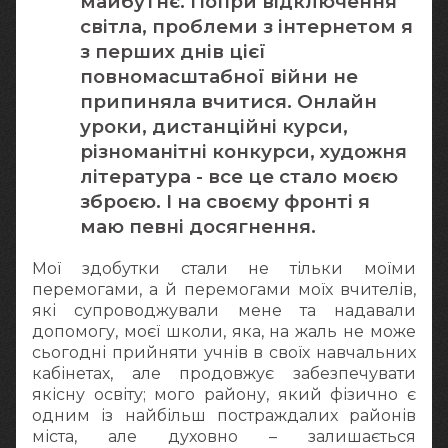
майбутнє. Попри відключення
світла, проблеми з інтернетом я
з перших днів цієї
повномасштабної війни не
припиняла вчитися. Онлайн
уроки, дистанційні курси,
різноманітні конкурси, художня
література - все це стало моєю
зброєю. І на своєму фронті я
маю певні досягнення.
Мої здобутки стали не тільки моїми
перемогами, а й перемогами моїх вчителів,
які супроводжували мене та надавали
допомогу, моєї школи, яка, на жаль не може
сьогодні прийняти учнів в своїх навчальних
кабінетах, але продовжує забезпечувати
якісну освіту; мого району, який фізично є
одним із найбільш постраждалих районів
міста, але духовно – залишається