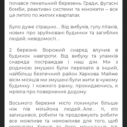
почався пекельний березень. Гради, фугасні
бомби, реактивні системи та міномети – все
це летіло по жилих кварталах.
Було дуже страшно…. Від вибухів, гулу літаків,
новин про зруйновані будинки та загиблих
людей; невідомості….
2 березня. Ворожий снаряд влучив в
будинок навпроти. Від вибуху та уламків
снаряда постраждав і наш дім. Ми з
родиною змушені були переїхати в інший,
найбільш безпечний район Харкова. Майже
вісім місяців ми змушені були жити в чужому
будинку. І кожного ранку, прокидаючись, я
мріяла про повернення додому.
Восьмого березня місто покинули більше
ніж пів мільйона людей...Але… ті, хто
залишився, робили та продовжують робити
все можливе та неможливе для того, щоб
врятувати Харків та його мешканців від