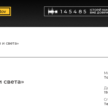
ІСТОРІЙ НА
145485
ВЖЕ ДОВІР
 и света»
Мі
Т
и света»
Да
19
Сп
Т