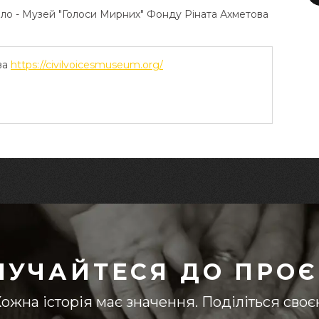
ело - Музей "Голоси Мирних" Фонду Ріната Ахметова
ва
https://civilvoicesmuseum.org/
ЛУЧАЙТЕСЯ ДО ПРОЄ
ожна історія має значення. Поділіться сво