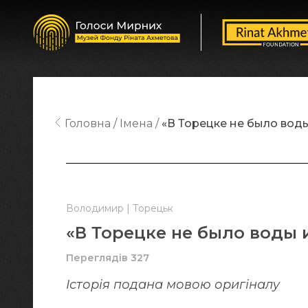
Головна
Імена
«В Торецке не было воды
Володимир | Торецьк
«В Торецке не было воды 
Переглядів 327
Історія подана мовою оригіналy