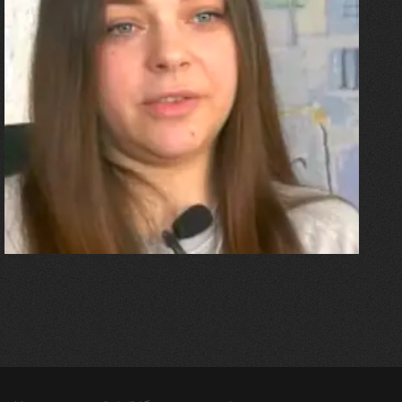
27.07.2026
Олександра Лініченко
"Я перенесла 11 операцій, та
плакала від фантомного
болю. Але маленька донька
бере за руку і змушує йти
далі"