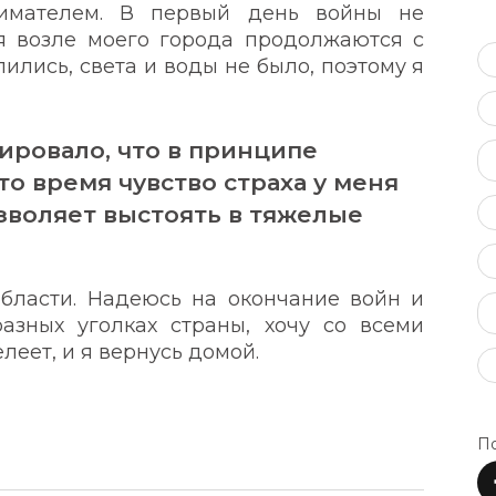
имателем. В первый день войны не
ия возле моего города продолжаются с
лились, света и воды не было, поэтому я
ировало, что в принципе
это время чувство страха у меня
зволяет выстоять в тяжелые
бласти. Надеюсь на окончание войн и
азных уголках страны, хочу со всеми
леет, и я вернусь домой.
По