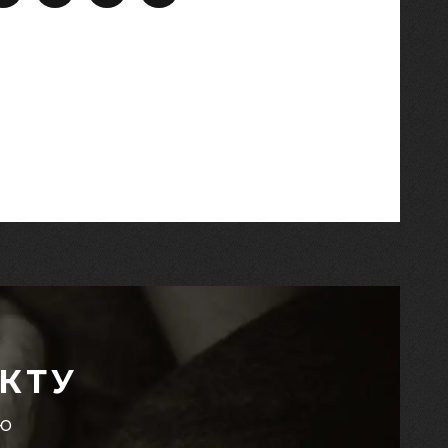
КТУ
єю