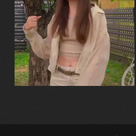
30.07.2026
Калина, Дарина та Віра Папроцькі
"Хвиля була, як від моря,
прозора і велика… Я ледве
встигла схопити племінницю"