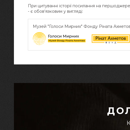
При цитуванні історії посилання на першоджер
- є обов‘язковим у вигляді:
Музей "Голоси Мирних" Фонду Ріната Ахмето
ДО
К