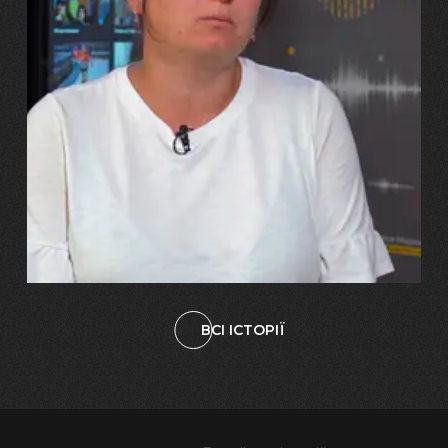
29.07.2026
Марина, Ваїд та Аміна Харченко
"Попри всі втрати, ми не
зламалися: тепер я бачу
свого вбитого чоловіка у
наших дітях"
ВСІ ІСТОРІЇ