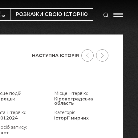
М
РОЗКАЖИ СВОЮ ІСТОРІЮ
ИЛИ
НАСТУПНА ІСТОРІЯ
сце подій:
Місце інтерв'ю:
орецьк
Кіровоградська
область
та інтерв'ю:
Категорія:
.01.2024
Історії мирних
осіб запису:
екст