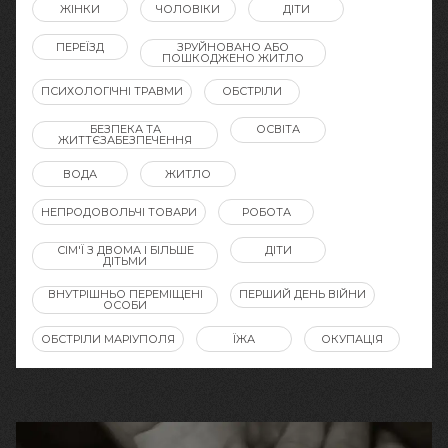
ЖІНКИ
ЧОЛОВІКИ
ДІТИ
ПЕРЕЇЗД
ЗРУЙНОВАНО АБО
ПОШКОДЖЕНО ЖИТЛО
ПСИХОЛОГІЧНІ ТРАВМИ
ОБСТРІЛИ
БЕЗПЕКА ТА
ОСВІТА
ЖИТТЄЗАБЕЗПЕЧЕННЯ
ВОДА
ЖИТЛО
НЕПРОДОВОЛЬЧІ ТОВАРИ
РОБОТА
СІМ'Ї З ДВОМА І БІЛЬШЕ
ДІТИ
ДІТЬМИ
ВНУТРІШНЬО ПЕРЕМІЩЕНІ
ПЕРШИЙ ДЕНЬ ВІЙНИ
ОСОБИ
ОБСТРІЛИ МАРІУПОЛЯ
ЇЖА
ОКУПАЦІЯ