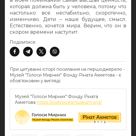
в моем понимании самая высшая ценность,
которая должна быть у человека, потому что
настолько все нестабильно, скоротечно,
изменчиво. Дети – наше будущее, смысл.
Естественно, хочется мира. Верим, что он в
скором времени наступит.
Поділитися:
При цитуванні історії посилання на першоджерело -
Музей "Голоси Мирних" Фонду Ріната Ахметова - є
обов‘язковим у вигляді:
Музей "Голоси Мирних" Фонду Ріната
Ахметова
https://civilvoicesmuseum.org/