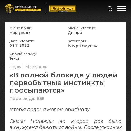
Місце подій:
Місце інтерв'ю:
Маріуполь
Дніпро
Дата інтерв'ю:
Категорія:
08.11.2022
Історії мирних
Спосіб запису:
Текст
Надія | Маріуполь
«В полной блокаде у людей
первобытные инстинкты
просыпаются»
Переглядів 658
Історія подана мовою оригіналy
Семья Надежды во второй раз была
вынуждена бежать от войны. После ужасных