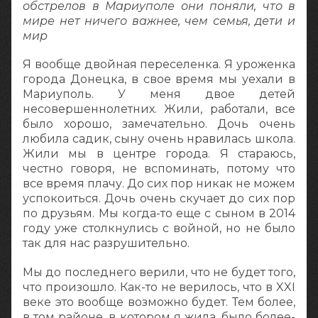
обстрелов в Мариуполе они поняли, что в
мире нет ничего важнее, чем семья, дети и
мир
Я вообще двойная переселенка. Я уроженка
города Донецка, в свое время мы уехали в
Мариуполь. У меня двое детей
несовершеннолетних. Жили, работали, все
было хорошо, замечательно. Дочь очень
любила садик, сыну очень нравилась школа.
Жили мы в центре города. Я стараюсь,
честно говоря, не вспоминать, потому что
все время плачу. До сих пор никак не можем
успокоиться. Дочь очень скучает до сих пор
по друзьям. Мы когда-то еще с сыном в 2014
году уже столкнулись с войной, но не было
так для нас разрушительно.
Мы до последнего верили, что не будет того,
что произошло. Как-то не верилось, что в XXI
веке это вообще возможно будет. Тем более,
в том районе, в котором я жила, было более-