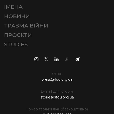
ІМЕНА
НОВИНИ
ТРАВМА ВІЙНИ
ПРОЄКТИ
STUDIES
E-mail:
press@fdu.org.ua
E-mail для історій:
stories@fdu.org.ua
Номер гарячої лінії (безкоштовно):