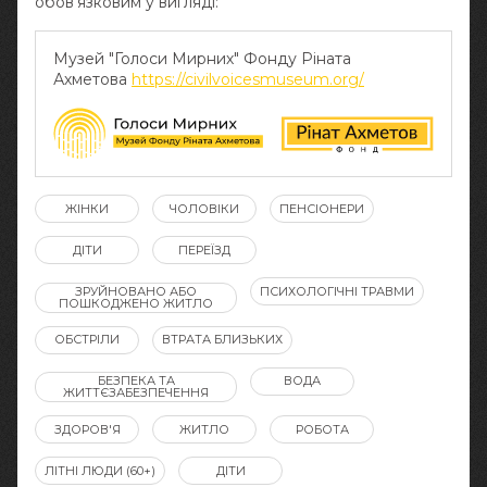
обов‘язковим у вигляді:
Музей "Голоси Мирних" Фонду Ріната
Ахметова
https://civilvoicesmuseum.org/
ЖІНКИ
ЧОЛОВІКИ
ПЕНСІОНЕРИ
ДІТИ
ПЕРЕЇЗД
ЗРУЙНОВАНО АБО
ПСИХОЛОГІЧНІ ТРАВМИ
ПОШКОДЖЕНО ЖИТЛО
ОБСТРІЛИ
ВТРАТА БЛИЗЬКИХ
БЕЗПЕКА ТА
ВОДА
ЖИТТЄЗАБЕЗПЕЧЕННЯ
ЗДОРОВ'Я
ЖИТЛО
РОБОТА
ЛІТНІ ЛЮДИ (60+)
ДІТИ