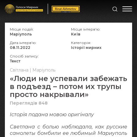
Місце подій:
Місце інтерв'ю:
Маріуполь
Київ
Дата інтерв'ю:
Категорія:
08.11.2022
Історії мирних
Спосіб запису:
Текст
Світлана | Маріуполь
«Люди не успевали забежать
в подъезд – потом их трупы
просто накрывали»
Переглядів 848
Історія подана мовою оригіналy
Светлана с болью наблюдала, как русские
самолеты бомбили ее любимый Мариуполь