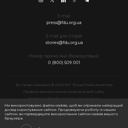
E-mail:
press@fdu.org.ua
E-mail для історій:
stories@fdu.org.ua
Номер гарячої лінії (безкоштовно):
0 (800) 509 001
Всі права захищені © 2024 БО "Фонд Ріната Ахметова
Правила використання матеріалів веб-сайту
Політика обробки персональних даних
Інтелектуальна власність
Ми використовуємо файли cookies, щоб ви отримали найкращий
досвід користування сайтом. Продовжуючи роботу із нашим
сайтом, ви підтверджуєте використання сайтом cookies вашого
браузера.