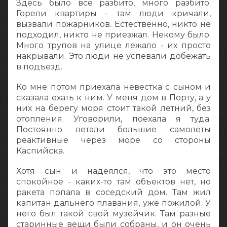
Здесь было все разбито, много разбито.
Горели квартиры - там люди кричали,
вызвали пожарников. Естественно, никто не
подходил, никто не приезжал. Некому было.
Много трупов на улице лежало - их просто
накрывали. Это люди не успевали добежать
в подъезд.
Ко мне потом приехала невестка с сыном и
сказала ехать к ним. У меня дом в Порту, а у
них на берегу моря стоит такой летний, без
отопления. Уговорили, поехала я туда.
Постоянно летали большие самолеты
реактивные через море со стороны
Каспийска.
Хотя сын и надеялся, что это место
спокойное - каких-то там объектов нет, но
ракета попала в соседский дом. Там жил
капитан дальнего плавания, уже пожилой. У
него был такой свой музейчик. Там разные
старинные вещи были собраны, и он очень