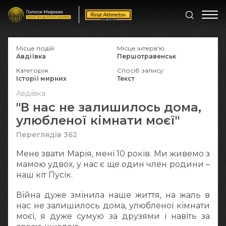
Місце подій:
Місце інтерв'ю:
Авдіївка
Першотравенськ
Категорія:
Спосіб запису:
Історії мирних
Текст
Авдіївка
"В нас не залишилось дома,
улюбленої кімнати моєї"
Переглядів 362
Мене звати Марія, мені 10 років. Ми живемо з
мамою удвох, у нас є ще один член родини –
наш кіт Пусік.
Війна дуже змінила наше життя, на жаль в
нас не залишилось дома, улюбленої кімнати
моєї, я дуже сумую за друзями і навіть за