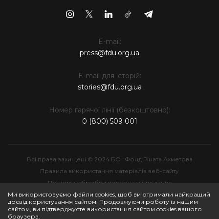
E-mail:
press@fdu.org.ua
E-mail для історій:
stories@fdu.org.ua
Номер гарячої лінії (безкоштовно):
0 (800) 509 001
Всі права захищені © 2024 БО "Фонд Ріната Ахметова
Правила використання матеріалів веб-сайту
Політика обробки персональних даних
Інтелектуальна власність
Ми використовуємо файли cookies, щоб ви отримали найкращий
досвід користування сайтом. Продовжуючи роботу із нашим
сайтом, ви підтверджуєте використання сайтом cookies вашого
браузера.