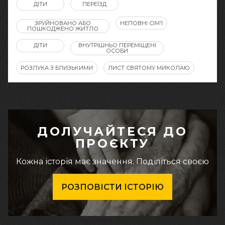
ДІТИ
ПЕРЕЇЗД
ЗРУЙНОВАНО АБО
НЕПОВНІ СІМ'Ї
ПОШКОДЖЕНО ЖИТЛО
ДІТИ
ВНУТРІШНЬО ПЕРЕМІЩЕНІ
ОСОБИ
РОЗЛУКА З БЛИЗЬКИМИ
ЛИСТ СВЯТОМУ МИКОЛАЮ
ДОЛУЧАЙТЕСЯ ДО
ПРОЄКТУ
Кожна історія має значення. Поділіться своєю
РОЗПОВІСТИ ІСТОРІЮ