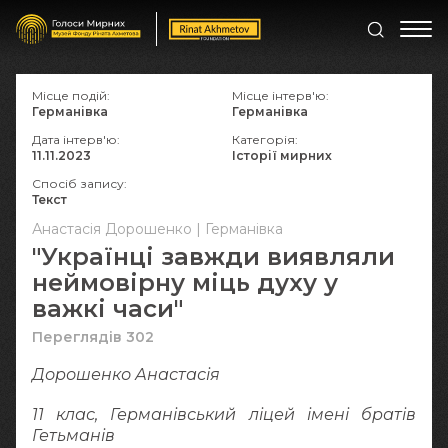
Місце подій:
Місце інтерв'ю:
Германівка
Германівка
Дата інтерв'ю:
Категорія:
11.11.2023
Історії мирних
Спосіб запису:
Текст
Анастасія Дорошенко | Германівка
"Українці завжди виявляли
неймовірну міць духу у
важкі часи"
Переглядів 302
Дорошенко Анастасія
11 клас, Германівський ліцей імені братів
Гетьманів