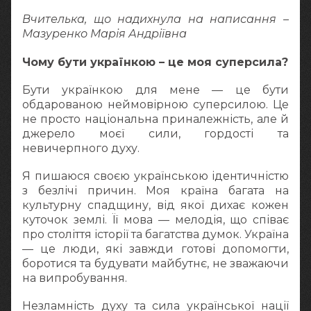
Вчителька, що надихнула на написання –
Мазуренко Марія Андріївна
Чому бути українкою – це моя суперсила?
Бути українкою для мене — це бути
обдарованою неймовірною суперсилою. Це
не просто національна приналежність, але й
джерело моєї сили, гордості та
невичерпного духу.
Я пишаюся своєю українською ідентичністю
з безлічі причин. Моя країна багата на
культурну спадщину, від якої дихає кожен
куточок землі. Її мова — мелодія, що співає
про століття історії та багатства думок. Україна
— це люди, які завжди готові допомогти,
боротися та будувати майбутнє, не зважаючи
на випробування.
Незламність духу та сила української нації