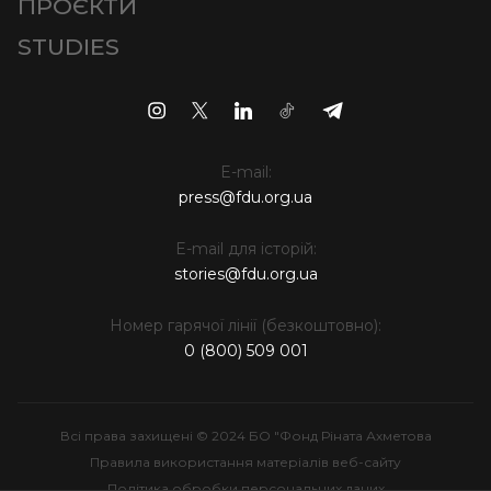
ПРОЄКТИ
STUDIES
E-mail:
press@fdu.org.ua
E-mail для історій:
stories@fdu.org.ua
Номер гарячої лінії (безкоштовно):
0 (800) 509 001
Всі права захищені © 2024 БО "Фонд Ріната Ахметова
Правила використання матеріалів веб-сайту
Політика обробки персональних даних