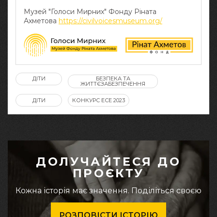
Музей "Голоси Мирних" Фонду Ріната
Ахметова
https://civilvoicesmuseum.org/
ДІТИ
БЕЗПЕКА ТА
ЖИТТЄЗАБЕЗПЕЧЕННЯ
ДІТИ
КОНКУРС ЕСЕ 2023
ДОЛУЧАЙТЕСЯ ДО
ПРОЄКТУ
Кожна історія має значення. Поділіться своєю
РОЗПОВІСТИ ІСТОРІЮ