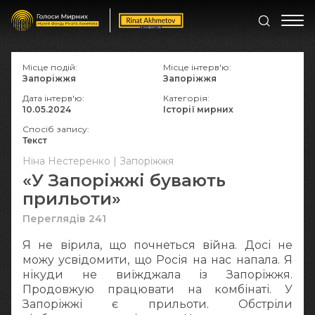
Місце подій:
Місце інтерв'ю:
Запоріжжя
Запоріжжя
Дата інтерв'ю:
Категорія:
10.05.2024
Історії мирних
Спосіб запису:
Текст
Ніна Нестеренко | Запоріжжя
«У Запоріжжі бувають
прильоти»
Переглядів 241
Я не вірила, що почнеться війна. Досі не
можу усвідомити, що Росія на нас напала. Я
нікуди не виїжджала із Запоріжжя.
Продовжую працювати на комбінаті. У
Запоріжжі є прильоти. Обстріли