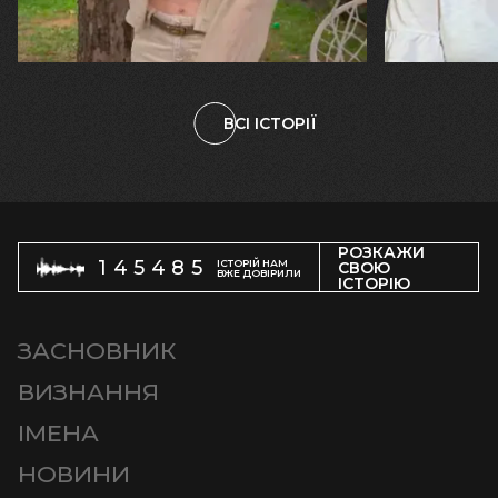
велика… Я ледве встигла схопити
тепер я ба
племінницю"
чоловіка у
ВСІ ІСТОРІЇ
РОЗКАЖИ
145485
ІСТОРІЙ НАМ
СВОЮ
ВЖЕ ДОВІРИЛИ
ІСТОРІЮ
ЗАСНОВНИК
ВИЗНАННЯ
ІМЕНА
НОВИНИ