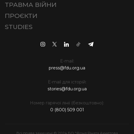
ТРАВМА ВІЙНИ
ПРОЄКТИ
STUDIES
E-mail:
press@fdu.org.ua
E-mail для історій:
stories@fdu.org.ua
Номер гарячої лінії (безкоштовно):
0 (800) 509 001
Всі права захищені © 2024 БО "Фонд Ріната Ахметова