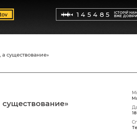
ІСТОРІЙ НА
145485
ВЖЕ ДОВІР
, а существование»
Мі
М
а существование»
Да
18
Сп
Т