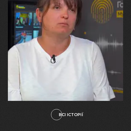
29.07.2026
Марина, Ваїд та Аміна Харченко
"Попри всі втрати, ми не
зламалися: тепер я бачу
свого вбитого чоловіка у
наших дітях"
ВСІ ІСТОРІЇ