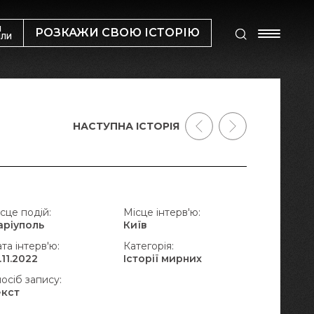
М
РОЗКАЖИ СВОЮ ІСТОРІЮ
ИЛИ
НАСТУПНА ІСТОРІЯ
сце подій:
Місце інтерв'ю:
аріуполь
Київ
та інтерв'ю:
Категорія:
.11.2022
Історії мирних
осіб запису:
екст