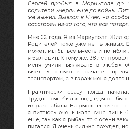
Сергей пробыл в Мариуполе до а
родители умерли еще до войны. Пита
же выжил. Выехал в Киев, но особо
расстроен из-за того, что все потер
Мне 62 года. Я из Мариуполя. Жил о
Родителей тоже уже нет в живых. Е
может, мы бы все вместе и погибли з
я был один. К тому же, 38 лет прове
меня учили выживать в любых об
выехать только в начале апрел
транспортом, а в гараж меня долго 
Практически сразу, когда началас
Трудностью был холод, еды не было
их разграбили. На рынке если что-то
я питаюсь очень мало. Мне лишь б
еще, так как я рыбак, то с осени за
питался. Я очень сильно похудел, н