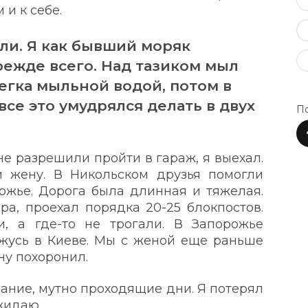
и к себе.
гли. Я как бывший моряк
режде всего. Над тазиком мыл
легка мыльной водой, потом в
все это умудрялся делать в двух
По
не разрешили пройти в гараж, я выехал.
и жену. В Никольском друзья помогли
рожье. Дорога была длинная и тяжелая.
ра, проехал порядка 20-25 блокпостов.
и, а где-то не трогали. В Запорожье
ожусь в Киеве. Мы с женой еще раньше
ну похоронил.
вание, мутно проходящие дни. Я потерял
жидаю.