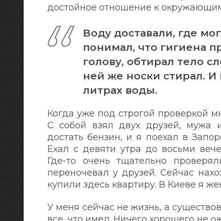
достойное отношение к окружающим 
Воду доставали, где мо
понимал, что гигиена п
голову, обтирал тело с
ней же носки стирал. И 
литрах воды.
Когда уже под строгой проверкой м
С собой взял двух друзей, мужа 
достать бензин, и я поехал в Запо
Ехал с девяти утра до восьми вече
Где-то очень тщательно проверял
переночевал у друзей. Сейчас нах
купили здесь квартиру. В Киеве я же
У меня сейчас не жизнь, а существо
все, что имел. Ничего хорошего не о