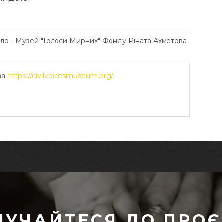
ело - Музей "Голоси Мирних" Фонду Ріната Ахметова
ва
https://civilvoicesmuseum.org/
ЛУЧАЙТЕСЯ ДО ПРОЄ