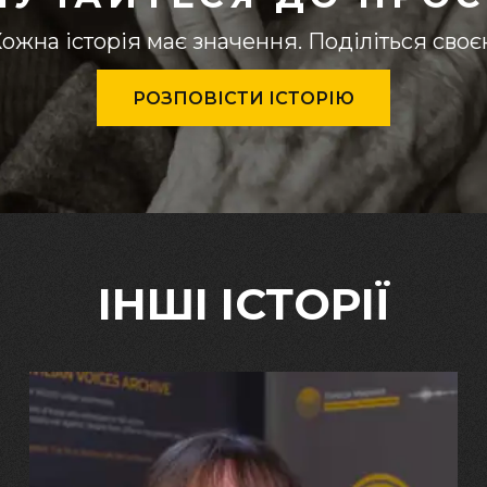
ожна історія має значення. Поділіться сво
РОЗПОВІСТИ ІСТОРІЮ
ІНШІ ІСТОРІЇ