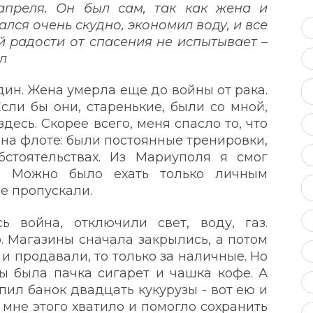
преля. Он был сам, так как жена и
лся очень скудно, экономил воду, и все
й радости от спасения не испытывает –
ял
дин. Жена умерла еще до войны от рака.
сли бы они, старенькие, были со мной,
десь. Скорее всего, меня спасло то, что
л на флоте: были постоянные тренировки,
стоятельствах. Из Мариуполя я смог
я. Можно было ехать только личным
не пропускали.
ь война, отключили свет, воду, газ.
. Магазины сначала закрылись, а потом
 и продавали, то только за наличные. Но
ы была пачка сигарет и чашка кофе. А
купил банок двадцать кукурузы - вот ею и
о мне этого хватило и помогло сохранить