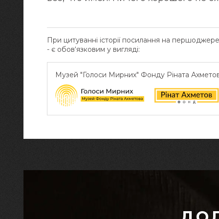
При цитуванні історії посилання на першоджер
- є обов‘язковим у вигляді:
Музей "Голоси Мирних" Фонду Ріната Ахмето
ДО