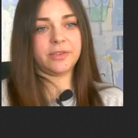
27.07.2026
Олександра Лініченко
"Я перенесла 11 операцій, та
плакала від фантомного
болю. Але маленька донька
бере за руку і змушує йти
далі"