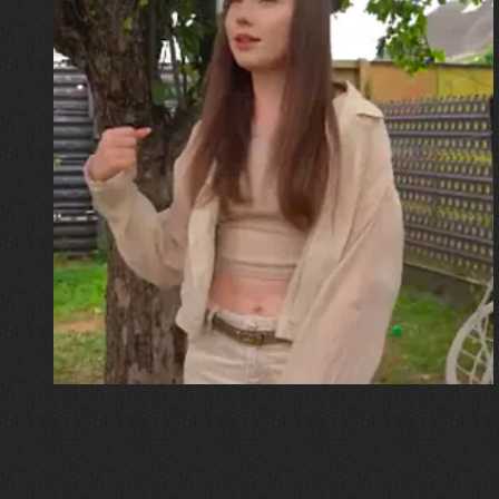
30.07.2026
Калина, Дарина та Віра Папроцькі
"Хвиля була, як від моря,
прозора і велика… Я ледве
встигла схопити племінницю"