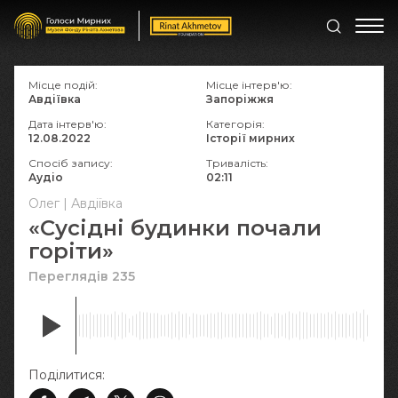
Місце подій:
Місце інтерв'ю:
Авдіївка
Запоріжжя
Дата інтерв'ю:
Категорія:
12.08.2022
Історії мирних
Спосіб запису:
Тривалість:
Аудіо
02:11
Олег | Авдіївка
«Сусідні будинки почали
горіти»
Переглядів 235
Поділитися: