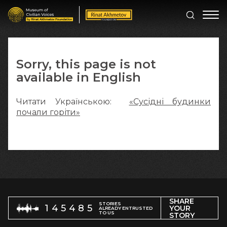
Sorry, this page is not
available in English
Читати Українською:
«Сусідні будинки
почали горіти»
SHARE
STORIES
145485
YOUR
ALREADY ENTRUSTED
TO US
STORY