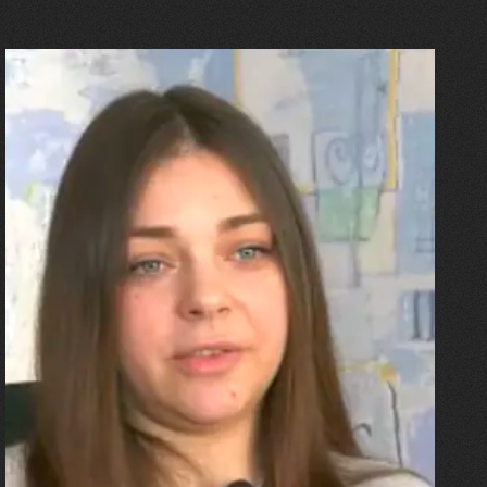
27.07.2026
Олександра Лініченко
"Я перенесла 11 операцій, та
плакала від фантомного
болю. Але маленька донька
бере за руку і змушує йти