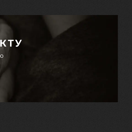
КТУ
єю