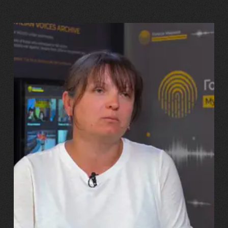
29.07.2026
Марина, Ваїд та Аміна Харченко
"Попри всі втрати, ми не
зламалися: тепер я бачу
свого вбитого чоловіка у
наших дітях"