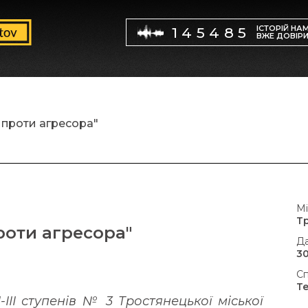
ІСТОРІЙ НА
145485
ВЖЕ ДОВІР
проти агресора"
Мі
Т
роти агресора"
Да
30
Сп
Т
-ІІІ ступенів № 3 Тростянецької міської