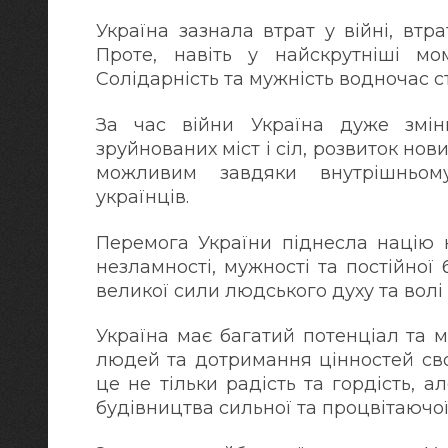
Україна зазнала втрат у війні, втр
Проте, навіть у найскрутніші мо
Солідарність та мужність водночас 
За час війни Україна дуже зміни
зруйнованих міст і сіл, розвиток нов
можливим завдяки внутрішньому 
українців.
Перемога України піднесла націю 
незламності, мужності та постійної
великої сили людського духу та волі
Україна має багатий потенціал та м
людей та дотримання цінностей сво
це не тільки радість та гордість, 
будівництва сильної та процвітаючо