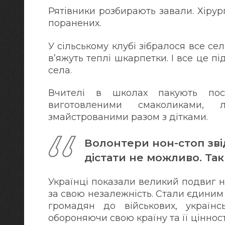
Рятівники розбирають завали. Хірур
поранених.
У сільському клубі зібралося все сел
в’яжуть теплі шкарпетки. І все це п
села.
Вчителі в школах пакують пос
виготовленими смаколиками, 
змайстрованими разом з дітками.
Волонтери нон-стоп зві
дістати не можливо. Та
Українці показали великий подвиг нац
за свою незалежність. Стали єдиним
громадян до військових, україн
обороняючи свою країну та її цінност