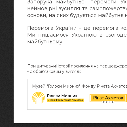
Запорука майбутньої перемоги Ук
неймовірні зусилля та самопожертву
основи, на яких будується майбутнє к
Перемога України – це перемога ко
Ми пишаємося Україною в сьогоде
майбутньому.
При цитуванні історії посилання на першоджер
- є обов‘язковим у вигляді:
Музей "Голоси Мирних" Фонду Ріната Ахмето