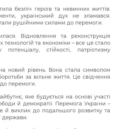
атила безліч героїв та невинних життів.
менти, український дух не зламався.
стали рушійними силами до перемоги.
лася. Відновлення та реконструкція
их технологій та економіки – все це стало
потенціалу, стійкості, патріотизму
на новий рівень. Вона стала символом
 боротьби за вільне життя. Це свідчення
 до перемоги.
айбутнє, яке будується на основі участі
боди й демократії. Перемога України –
але й виклик до подальшого розвитку та
ї держави.