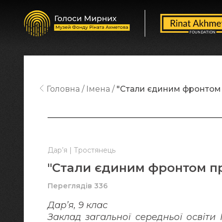
Головна
Імена
"Стали єдиним фронтом 
Дар’я | Тростянець
"Стали єдиним фронтом п
Переглядів 336
Дар’я, 9 клас
Заклад загальної середньої освіти І