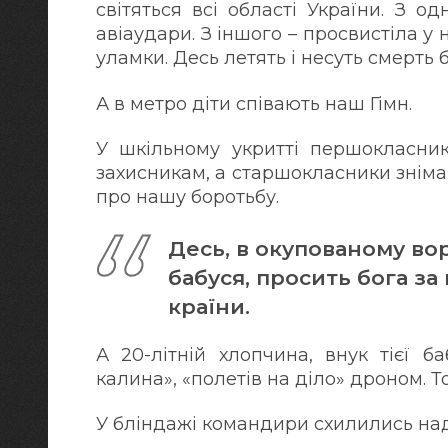
світяться всі області України. З о
авіаудари. З іншого – просвистіла 
уламки. Десь летять і несуть смерть 
А в метро діти співають наш Гімн.
У шкільному укритті першокласни
захисникам, а старшокласники зніма
про нашу боротьбу.
Десь, в окупованому вор
бабуся, просить бога за 
країни.
А 20-літній хлопчина, внук тієї б
калина», «полетів на діло» дроном. 
У бліндажі командири схилились на