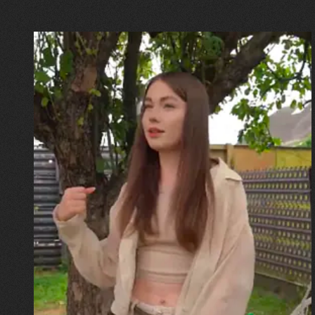
30.07.2026
Калина, Дарина та Віра Папроцькі
"Хвиля була, як від моря,
прозора і велика… Я ледве
встигла схопити племінницю"