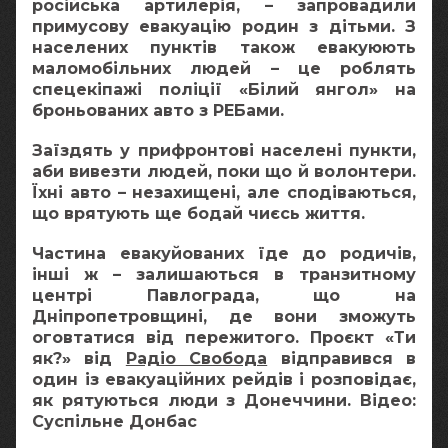
російська артилерія, – запровадили
примусову евакуацію родин з дітьми. З
населених пунктів також евакуюють
маломобільних людей – це роблять
спецекіпажі поліції «Білий янгол» на
броньованих авто з РЕБами.
Заїздять у прифронтові населені пункти,
аби вивезти людей, поки що й волонтери.
Їхні авто – незахищені, але сподіваються,
що врятують ще бодай чиєсь життя.
Частина евакуйованих їде до родичів,
інші ж – залишаються в транзитному
центрі Павлограда, що на
Дніпропетровщині, де вони зможуть
оговтатися від пережитого. Проєкт «Ти
як?» від
Радіо Свобода
відправився в
один із евакуаційних рейдів і розповідає,
як рятуються люди з Донеччини. Відео:
Суспільне Донбас