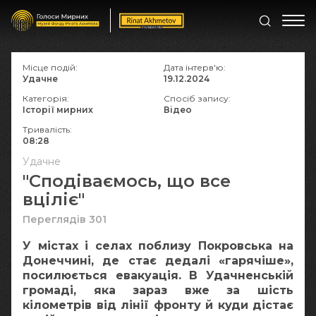
Місце подій:
Дата інтерв'ю:
Удачне
19.12.2024
Категорія:
Спосіб запису:
Історії мирних
Відео
Тривалість:
08:28
Удачне
"Сподіваємось, що все
вціліє"
Переглядів 301
У містах і селах поблизу Покровська на
Донеччині, де стає дедалі «гарячіше»,
посилюється евакуація. В Удачненській
громаді, яка зараз вже за шість
кілометрів від лінії фронту й куди дістає