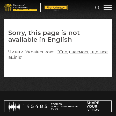
Sorry, this page is not
available in English
Читати Українською:
"Сподіваємось, що все
вціліє"
SHARE
STORIES
145485
YOUR
ALREADY ENTRUSTED
TO US
STORY