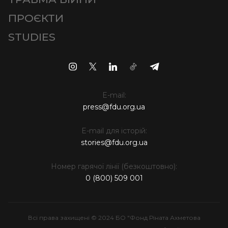
ПРОЄКТИ
STUDIES
E-mail:
press@fdu.org.ua
E-mail для історій:
stories@fdu.org.ua
Номер гарячої лінії (безкоштовно):
0 (800) 509 001
Всі права захищені © 2024 БО "Фонд Ріната Ахметова