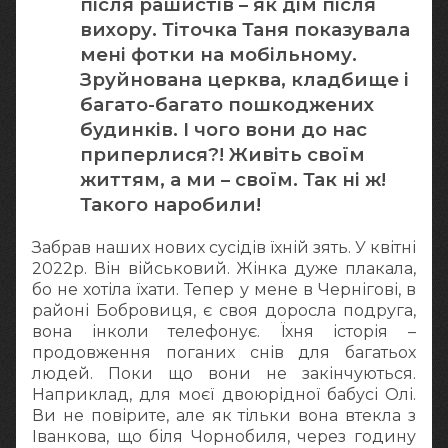
після рашистів – як дім після
вихору. Тіточка Таня показувала
мені фотки на мобільному.
Зруйнована церква, кладбище і
багато-багато пошкоджених
будинків. І чого вони до нас
приперлися?! Живіть своїм
життям, а ми – своїм. Так ні ж!
Такого наробили!
Забрав наших нових сусідів їхній зять. У квітні
2022р. Він військовий. Жінка дуже плакала,
бо не хотіла їхати. Тепер у мене в Чернігові, в
районі Бобровиця, є своя доросла подруга,
вона інколи телефонує. Їхня історія –
продовження поганих снів для багатьох
людей. Поки що вони не закінчуються.
Наприклад, для моєї двоюрідної бабусі Олі.
Ви не повірите, але як тільки вона втекла з
Іванкова, що біля Чорнобиля, через годину