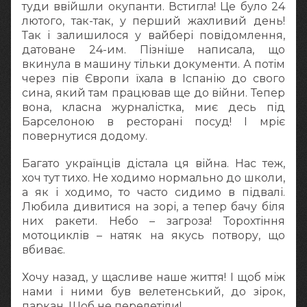
туди ввійшли окупанти. Встигла! Це було 24
лютого, так-так, у перший жахливий день!
Так і залишилося у вайбері повідомлення,
датоване 24-им. Пізніше написала, що
вкинула в машину тільки документи. А потім
через пів Європи їхала в Іспанію до свого
сина, який там працював ще до війни. Тепер
вона, класна журналістка, миє десь під
Барселоною в ресторані посуд! І мріє
повернутися додому.
Багато українців дістала ця війна. Нас теж,
хоч тут тихо. Не ходимо нормально до школи,
а як і ходимо, то часто сидимо в підвалі.
Любила дивитися на зорі, а тепер бачу біля
них ракети. Небо – загроза! Торохтіння
мотоциклів – натяк на якусь потвору, що
вбиває.
Хочу назад, у щасливе наше життя! І щоб між
нами і ними був велетенський, до зірок,
паркан. Щоб не перелетіли!