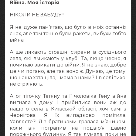
Війна. Моя історія
НІКОЛИ НЕ ЗАБУДУ!!!
Я не дуже пам’ятаю, що було в моїх останніх
снах, але там точно були ракети, вибухи тобто
війна.
А ще лякають страшні сирени із сусіднього
села, які вмикають у клубі! Та, якщо чесно, я
починаю звикати до війни. Я не знаю, добре
це чи погано, але так воно є. Думаю, це тому,
що наша хата ціла, і мама з нами? І в селі тихо,
не стріляють.
А от тіточку Тетяну та її чоловіка Гену війна
вигнала з дому. І прибилися вони аж до
нашого села в Київській області, хоч самі з
Чернігова. Я їх випадково помітила.
Уявляєте?! Я з братиками гралася м’ячиком,
коли він потрапив на подвір’я давно
порожнього будинку. Я так думала, поки не