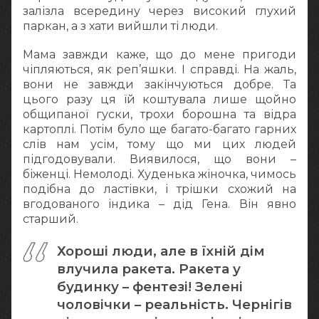
залізла всередину через високий глухий
паркан, а з хати вийшли ті люди.
Мама завжди каже, що до мене пригоди
чіпляються, як реп’яшки. І справді. На жаль,
вони не завжди закінчуються добре. Та
цього разу ця їй коштувала лише щойно
общипаної гуски, трохи борошна та відра
картоплі. Потім було ще багато-багато гарних
слів нам усім, тому що ми цих людей
підгодовували. Виявилося, що вони –
біженці. Немолоді. Худенька жіночка, чимось
подібна до ластівки, і трішки схожий на
вгодованого індика – дід Гена. Він явно
старший.
Хороші люди, але в їхній дім
влучила ракета. Ракета у
будинку – фентезі! Зелені
чоловічки – реальність. Чернігів