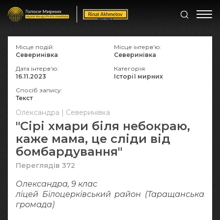
Місце подій:
Місце інтерв'ю:
Северинівка
Северинівка
Дата інтерв'ю:
Категорія:
16.11.2023
Історії мирних
Спосіб запису:
Текст
Олександра | Северинівка
"Сірі хмари біля небокраю,
каже мама, це сліди від
бомбардування"
Переглядів 372
Олександра, 9 клас
ліцей Білоцерківський район (Таращанська
громада)