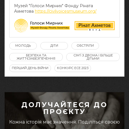
Музей "Голоси Мирних" Фонду Ріната
Ахметова
https://civilvoicesmuseum.org/
МОЛОДЬ
ДІТИ
ОБСТРІЛИ
БЕЗПЕКА ТА
СІМ'Ї З ДВОМА І БІЛЬШЕ
ЖИТТЄЗАБЕЗПЕЧЕННЯ
ДІТЬМИ
ПЕРШИЙ ДЕНЬ ВІЙНИ
КОНКУРС ЕСЕ 2023
ДОЛУЧАЙТЕСЯ ДО
ПРОЄКТУ
Кожна історія має значення. Поділіться своєю