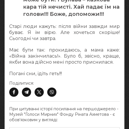
кара тій нечисті. Хай падає їм на
голови!!! Боже, допоможи!!!
Старі люди кажуть: після війни завжди мир
буває. Я їм вірю. Але хочеться скоріше!
Сьогодні чи завтра.
Має бути так: прокидаюсь, а мама каже:
«Війна закінчилась!». Було б, звісно, краще,
якби вона дійсно мені просто приснилася.
Погані сни, ідіть геть!!!
Поділитися:
При цитуванні історії посилання на першоджерело -
Музей "Голоси Мирних" Фонду Ріната Ахметова - є
обов‘язковим у вигляді: