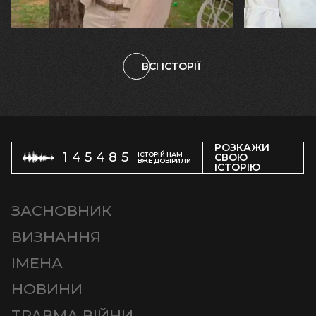
племінницю"
чоловіка у
ВСІ ІСТОРІЇ
РОЗКАЖИ
145485
ІСТОРІЙ НАМ
СВОЮ
ВЖЕ ДОВІРИЛИ
ІСТОРІЮ
ЗАСНОВНИК
ВИЗНАННЯ
ІМЕНА
НОВИНИ
ТРАВМА ВІЙНИ