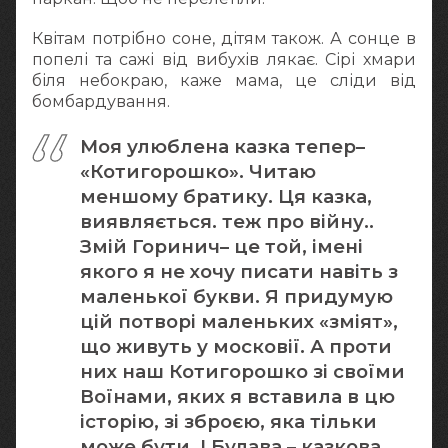
Квітам потрібно соне, дітям також. А сонце в
попелі та сажі від вибухів лякає. Сірі хмари
біля небокраю, каже мама, це сліди від
бомбардування.
Моя улюблена казка тепер–
«Котигорошко». Читаю
меншому братику. Ця казка,
виявляється. теж про війну..
Змій Горинич– це той, імені
якого я не хочу писати навіть з
маленької букви. Я придумую
цій потворі маленьких «зміят»,
що живуть у московії. А проти
них наш Котигорошко зі своїми
Воїнами, яких я вставила в цю
історію, зі зброєю, яка тільки
може бути. І Булава – казкова