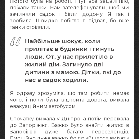
лютого була на роботі, і тут все задвигтіло,
поїхали танки. Нам зателефонували, щоб ми
зачиняли садок і бігли додому. Я так і
зробила. Швидко побігла в підвал, бо вже
танки стріляли.
Найбільше шокує, коли
прилітає в будинки і гинуть
люди. От, у нас прилетіло в
жилий дім. Загинуло дві
дитини з мамою. Дітки, які до
нас в садок ходили.
Я одразу зрозуміла, що там робити немає
чого, і поки була відкрита дорога, виїхала
евакуаційним автобусом.
Спочатку виїхала у Дніпро, а потім переїхала
до Запоріжжя. Важко було знайти житло: в
Запоріжжі дуже багато переселенців.
Емоційно дуже важко, бо прийшлося виїхати