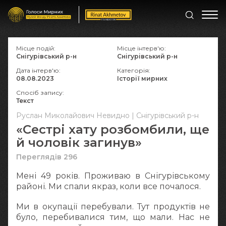
Місце подій:
Місце інтерв'ю:
Снігурівський р-н
Снігурівський р-н
Дата інтерв'ю:
Категорія:
08.08.2023
Історії мирних
Спосіб запису:
Текст
Руслан Миколайович Невидно | Снігурівський р-н
«Сестрі хату розбомбили, ще
й чоловік загинув»
Переглядів 296
Мені 49 років. Проживаю в Снігурівському
районі. Ми спали якраз, коли все почалося.
Ми в окупації перебували. Тут продуктів не
було, перебивалися тим, що мали. Нас не