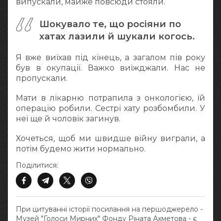
випускали, майже повсюди стояли.
Шокувало те, що росіяни по
хатах лазили й шукали когось.
Я вже виїхав під кінець, а загалом пів року
був в окупації. Важко виїжджали. Нас не
пропускали.
Мати в лікарню потрапила з онкологією, їй
операцію робили. Сестрі хату розбомбили. У
неї ще й чоловік загинув.
Хочеться, щоб ми швидше війну виграли, а
потім будемо жити нормально.
Поділитися:
При цитуванні історії посилання на першоджерело -
Музей "Голоси Мирних" Фонду Ріната Ахметова - є