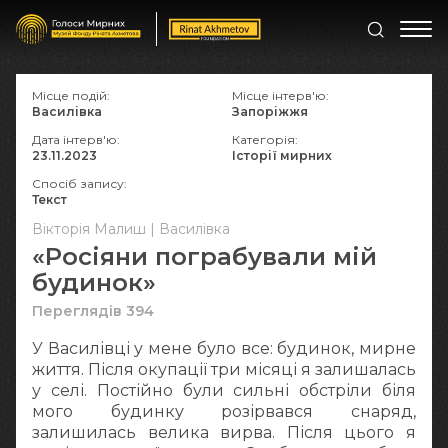
Місце подій:
Місце інтерв'ю:
Василівка
Запоріжжя
Дата інтерв'ю:
Категорія:
23.11.2023
Історії мирних
Спосіб запису:
Текст
Вікторія Малиш | Василівка
«Росіяни пограбували мій
будинок»
Переглядів 394
У Василівці у мене було все: будинок, мирне
життя. Після окупації три місяці я залишалась
у селі. Постійно були сильні обстріли біля
мого будинку розірвався снаряд,
залишилась велика вирва. Після цього я