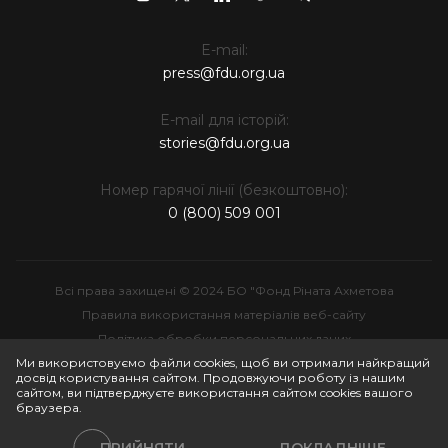
E-mail:
press@fdu.org.ua
E-mail для історій:
stories@fdu.org.ua
Номер гарячої лінії (безкоштовно):
0 (800) 509 001
Всі права захищені © 2024 БО "Фонд Ріната Ахметова
Правила використання матеріалів веб-сайту
Політика обробки персональних даних
Інтелектуальна власність
Ми використовуємо файли cookies, щоб ви отримали найкращий
досвід користування сайтом. Продовжуючи роботу із нашим
сайтом, ви підтверджуєте використання сайтом cookies вашого
браузера.