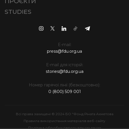
ПРОЄКТИ
STUDIES
E-mail:
press@fdu.org.ua
E-mail для історій:
stories@fdu.org.ua
Номер гарячої лінії (безкоштовно):
0 (800) 509 001
Всі права захищені © 2024 БО "Фонд Ріната Ахметова
Правила використання матеріалів веб-сайту
Політика обробки персональних даних