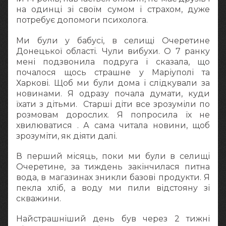
на одинці зі своїм сумом і страхом, дуже
потребує допомоги психолога.
Ми були у бабусі, в селищі Очеретине
Донецької області. Чули вибухи. О 7 ранку
мені подзвонила подруга і сказала, що
почалося щось страшне у Маріуполі та
Харкові. Щоб ми були дома і слідкували за
новинами. Я одразу почала думати, куди
їхати з дітьми. Старші діти все зрозуміли по
розмовам дорослих. Я попросила їх не
хвилюватися . А сама читала новини, щоб
зрозуміти, як діяти далі.
В перший місяць, поки ми були в селищі
Очеретине, за тиждень закінчилася питна
вода, в магазинах зникли базові продукти. Я
пекла хліб, а воду ми пили відстояну зі
скважини.
Найстрашніший день був через 2 тижні