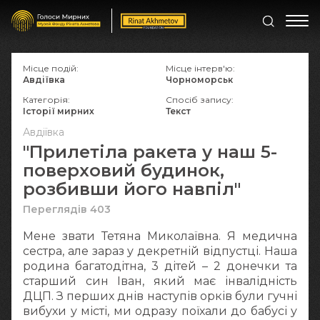
Місце подій:
Місце інтерв'ю:
Авдіївка
Чорноморськ
Категорія:
Спосіб запису:
Історії мирних
Текст
Авдіївка
"Прилетіла ракета у наш 5-
поверховий будинок,
розбивши його навпіл"
Переглядів 403
Мене звати Тетяна Миколаївна. Я медична
сестра, але зараз у декретній відпустці. Наша
родина багатодітна, 3 дітей – 2 донечки та
старший син Іван, який має інвалідність
ДЦП. З перших днів наступів орків були гучні
вибухи у місті, ми одразу поїхали до бабусі у