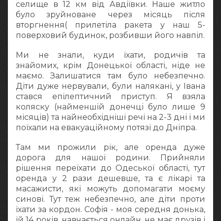
селище в 12 км від Авдіївки. Наше житло
було зруйноване через місяць після
вторгнення( прилетіла ракета у наш 5-
поверховий будинок, розбивши його навпіл.
Ми не знали, куди їхати, родичів та
знайомих, крім Донецької області, ніде не
маємо. Залишатися там було небезпечно.
Діти дуже нервували, були налякані, у Івана
стався епілептичний приступ. Я взяла
коляску (найменшій донечці було лише 9
місяців) та найнеобхідніші речі на 2-3 дні і ми
поїхали на евакуаційному потязі до Дніпра.
Там ми прожили рік, але оренда дуже
дорога для нашої родини. Прийняли
рішення переїхати до Одеської області, тут
оренда у 2 рази дешевше, та є лікарі та
масажисти, які можуть допомагати моєму
синові. Тут теж небезпечно, але діти проти
їхати за кордон. Софія - моя середня донька,
їй 14 років, навчається онлайн, не має друзів і