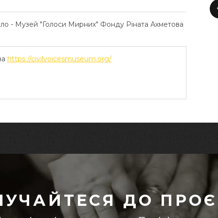
ело - Музей "Голоси Мирних" Фонду Ріната Ахметова
ва
https://civilvoicesmuseum.org/
ЛУЧАЙТЕСЯ ДО ПРОЄ