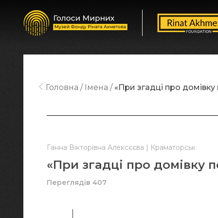
Головна
Імена
«При згадці про домівку
Ганна Вікторівна Алексєєва | Краматорськ
«При згадці про домівку 
Переглядів 407