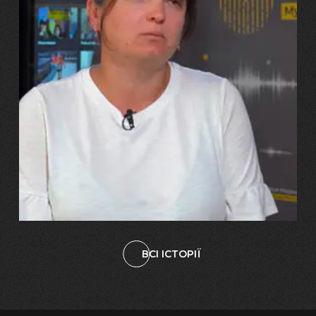
29.07.2026
Марина, Ваїд та Аміна Харченко
"Попри всі втрати, ми не
зламалися: тепер я бачу
свого вбитого чоловіка у
наших дітях"
ВСІ ІСТОРІЇ