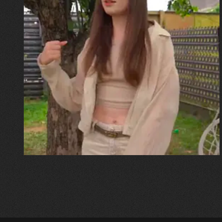
30.07.2026
Калина, Дарина та Віра Папроцькі
"Хвиля була, як від моря,
прозора і велика… Я ледве
встигла схопити племінницю"