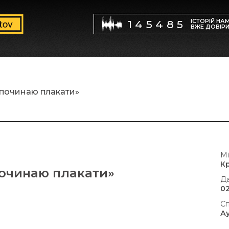
ІСТОРІЙ НА
145485
ВЖЕ ДОВІР
 починаю плакати»
Мі
К
починаю плакати»
Да
02
Сп
А