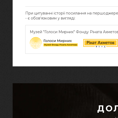
При цитуванні історії посилання на першоджер
- є обов‘язковим у вигляді:
Музей "Голоси Мирних" Фонду Ріната Ахмето
ДО