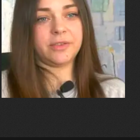
27.07.2026
Олександра Лініченко
"Я перенесла 11 операцій, та
плакала від фантомного
болю. Але маленька донька
бере за руку і змушує йти
далі"