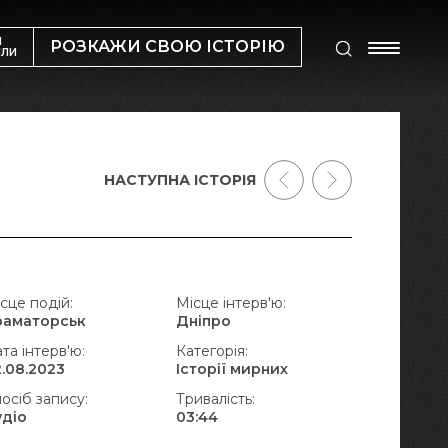
М
РОЗКАЖИ СВОЮ ІСТОРІЮ
ИЛИ
НАСТУПНА ІСТОРІЯ
сце подій:
Місце інтерв'ю:
раматорськ
Дніпро
та інтерв'ю:
Категорія:
.08.2023
Історії мирних
осіб запису:
Тривалість:
удіо
03:44