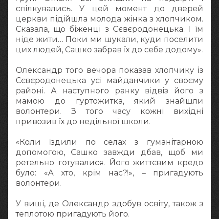
спілкувались. У цей момент до дверей
церкви підійшла молода жінка з хлопчиком.
Сказала, що біженці з Сєвєродонецька. І їм
ніде жити… Поки ми шукали, куди поселити
цих людей, Сашко забрав їх до себе додому».
Олександр того вечора показав хлопчику із
Сєвєродонецька усі майданчики у своєму
районі. А наступного ранку відвіз його з
мамою до гуртожитка, який знайшли
волонтери. З того часу кожні вихідні
привозив їх до недільної школи.
«Коли їздили по селах з гуманітарною
допомогою, Сашко завжди дбав, щоб ми
ретельно готувалися. Його життєвим кредо
було: «А хто, крім нас?!», – пригадують
волонтери.
У виші, де Олександр здобув освіту, також з
теплотою пригадують його.