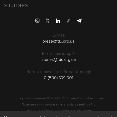
STUDIES
E-mail:
press@fdu.org.ua
E-mail для історій:
stories@fdu.org.ua
Номер гарячої лінії (безкоштовно):
0 (800) 509 001
Всі права захищені © 2024 БО "Фонд Ріната Ахметова
Правила використання матеріалів веб-сайту
Політика обробки персональних даних
Інтелектуальна власність