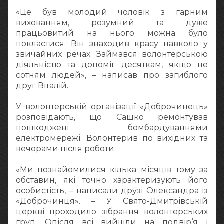
«Це був молодий чоловік з гарним
вихованням, розумний та дуже
працьовитий на нього можна було
покластися. Він знаходив красу навколо у
звичайних речах. Займався волонтерською
діяльністю та допоміг десяткам, якщо не
сотням людей», – написав про загиблого
друг Віталій.
У волонтерській організації «Доброчинець»
розповідають, що Сашко ремонтував
пошкоджені бомбардуваннями
електромережі. Волонтерив по вихідних та
вечорами після роботи.
«Ми познайомилися кілька місяців тому за
обставин, які точно характеризують його
особистість, – написали друзі Олександра із
«Доброчинця». – У Свято-Дмитрівській
церкві проходило зібрання волонтерських
груп. Опісля всі вийшли на подвір‘я і