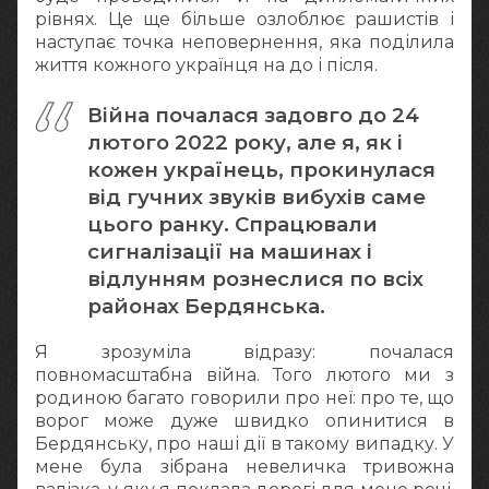
рівнях. Це ще більше озлоблює рашистів і
наступає точка неповернення, яка поділила
життя кожного українця на до і після.
Війна почалася задовго до 24
лютого 2022 року, але я, як і
кожен українець, прокинулася
від гучних звуків вибухів саме
цього ранку. Спрацювали
сигналізації на машинах і
відлунням рознеслися по всіх
районах Бердянська.
Я зрозуміла відразу: почалася
повномасштабна війна. Того лютого ми з
родиною багато говорили про неї: про те, що
ворог може дуже швидко опинитися в
Бердянську, про наші дії в такому випадку. У
мене була зібрана невеличка тривожна