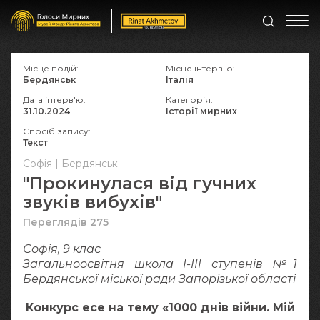
Місце подій:
Місце інтерв'ю:
Бердянськ
Італія
Дата інтерв'ю:
Категорія:
31.10.2024
Історії мирних
Спосіб запису:
Текст
Софія | Бердянськ
"Прокинулася від гучних
звуків вибухів"
Переглядів 275
Софія, 9 клас
Загальноосвітня школа І-ІІІ ступенів №1
Бердянської міської ради Запорізької області
Конкурс есе на тему «1000 днів війни. Мій