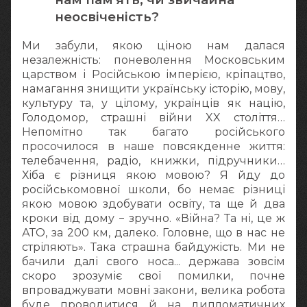
неосвіченість?
Ми забули, якою ціною нам далася
незалежність: поневолення Московським
царством і Російською імперією, кріпацтво,
намагання знищити українську історію, мову,
культуру та, у цілому, українців як націю,
Голодомор, страшні війни XX століття…
Непомітно так багато російського
просочилося в наше повсякденне життя:
телебачення, радіо, книжки, підручники…
Хіба є різниця якою мовою? Я йду до
російськомовної школи, бо немає різниці
якою мовою здобувати освіту, та ще й два
кроки від дому − зручно. «Війна? Та ні, це ж
АТО, за 200 км, далеко. Головне, що в нас не
стріляють». Така страшна байдужість. Ми не
бачили далі свого носа... держава зовсім
скоро зрозуміє свої помилки, почне
впроваджувати мовні закони, велика робота
буде проводитися й на дипломатичних