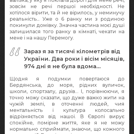
валізка, у яку я поклала дорогі для мене речі,
зовсім не речі першої необхідності. Не
хотілося вірити, та й не вірилось, у неминучу
реальність... Уже о 6 ранку ми з родиною
покинули домівку. Значна частина моєї душі
залишилася того ранку в кімнаті, чекати на
мене і на нашу Перемогу.
Зараз я за тисячі кілометрів від
України. Два роки і вісім місяців,
974 дні я не була вдома…
Щодня я подумки повертаюся до
Бердянська, до моря, рідних вуличок,
школи, спортзалу, друзів… І, порівнюючи, я
точно можу сказати, що дуже важко жити на
чужій землі, в оточенні людей, чия
ментальність і культура колосально
відрізняється від нашої. В Європі вирує
спокійне, помірне життя, яке я не можу
нормально сприймати, знаючи, що кожного