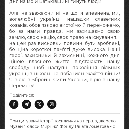
дня на моїй Батьківщині гинуть люди.
Але, не зважаючи ні на що, я впевнена, ми,
волелюбні українці, нащадки славетних
козаків, обов'язково вистоїмо й переможемо,
бо за нами правда, ми захищаємо свою
землю, свою націю, своє право на існування. І
на цей раз висновки повинні бути зроблені,
бо ціна короткої пам'яті дуже висока. Наші
герої, захисники й захисниці, кожного дня
ціною власного життя відстоюють нашу
свободу, щоб наступні покоління вільних
українців ніколи не побачили жахіття війни!
Я вірю в Збройні Сили України, вірю в нашу
Перемогу!
Поділитися:
При цитуванні історії посилання на першоджерело -
Музей "Голоси Мирних" Фонду Ріната Ахметова - є