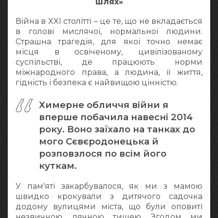
шлях»
Війна в XXI столітті – це те, що не вкладається
в голові мислячої, нормальної людини.
Страшна трагедія, для якої точно немає
місця в освіченому, цивілізованому
суспільстві, де працюють норми
міжнародного права, а людина, її життя,
гідність і безпека є найвищою цінністю.
Химерне обличчя війни я
вперше побачила навесні 2014
року. Воно заїхало на танках до
мого Сєвєродонецька й
розповзлося по всім його
куткам.
У пам'яті закарбувалося, як ми з мамою
швидко крокували з дитячого садочка
додому вулицями міста, що були оповиті
незвичною, лячною тишею. Згодом ми