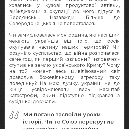
ховались у кузові продуктової автівки,
виїжджаючи з окупації до мого дідуся в
Бердянськ… Назавжди. Більше до
Северодонецька я не поверталася…
Чи замислювалася моя родина, які наслідки
чекають українців від того, що росія
окупувала частину наших територій? Чи
розуміло суспільство, що війна розпочалася
саме тоді, як перший «зєльоний чєловєчєк»
ступив на землю українського Криму? Чому
на той момент весь цивілізований світ
дозволив божевільному агресору таку
поведінку? На мою думку, українці не до
кінця усвідомлювали весь масштаб
катастрофи, який підступно підкрався з
сусідньої держави.
Ми погано засвоїли уроки
історії. Чи то Союз перекрутив
нам пам'ять, чи звичайна