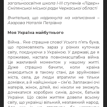
загальноосвітня школа І-ІІІ ступенів «Лідер»»
Смілянської міської ради Черкаської області
Вчителька, що надихнула на написання –
Азарова Наталія Петрівна
Моя Україна майбутнього
Війна… Яке страшне слово! Усього п’ять букв,
що промовляють зараз у різних куточках
світу, поєднуючи з Україною. У державі, де я
проживаю, настала повномасштабна війна.
Це жахливий моментом у нашому житті.
Дуже страшно бачити, коли країна
знаходиться в такому стані, де зруйновані
міста, села, де люди втратили не тільки
домівки, а й найцінніше – сім’ю. Заплакані очі
матерів, жінок, дітей, які ніколи не зможуть
дочекатися хоробрих синів, дочок, батьків
України. Що своїм життям довели всьому
світу, що українці вільний, незламний народ.