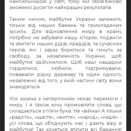
найсильнішою у світі, тому ми обов’язково
зможемо досягти найкращих результатів.
Таким чином, майбутнє України залежить
тільки від наших бажань та прикладених
зусиль. Для відновлення миру в країні,
потрібно не забувати нашу історію, подвиги
та звитяги наших дідів, прадідів, та сучасних
героїв, які і зараз борються та гинуть за
свободу, за незалежність України, щоб
майбутнє здійснилося. Щоб наші нащадки
гордилися, любили, підтримували,
поважали рідну державу та один одного,
незалежно від того, у якій частині світу вони
знаходяться.
Уся країна з нетерпінням чекає перемоги і
миру. І я також хочу промовляти слова, що
складаються з п’яти букв. Не «війна»! А тільки
«радість», «щастя», «життя», «народ», «надія» -
усі слова, що об’єднують нас і дають віру в
майбутнє! Так хочеться втілити всі бажання!