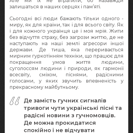
Але ми їх не втратили, бо назавжди
залишаться в наших серцях і пам’яті.
Сьогодні всі люди бажають тільки одного -
миру, як для країни, так і для всього світу. Як
і для кожного українця це і моя мрія. Жити
без відчуття страху, без загрози життю, де не
наступають на наші землі агресори іншої
держави. Де тиша, яка переривається
мирним гуркотінням техніки, що працює для
покращення умов життя людини,
суголоссям людини і природи, як гармонії
всесвіту, сміхом, піснями, радісними
голосами, у яких звучить впевненість у
прекрасному майбутньому.
Де замість гучних сигналів
тривоги чути українські пісні та
радісні новини з гучномовців.
Де можна прокидатися
спокійно і не відчувати