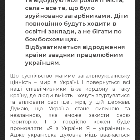
та відбудуються розбиті міста,
села – все те, що було
зруйновано загарбниками. Діти
повноцінно будуть ходити в
освітні заклади, а не бігати по
бомбосховищах.
Відбуватиметься відродження
країни завдяки працелюбним
українцям.
Що суспільство матиме загальноукраїнську
цінність – мир в Україні. І повернуться всі
наші співвітчизники із-за кордону в таку
країну, де люди вміють і хочуть згуртуватися
та втілювати свої ідеї, мрії, у цій державі.
Думаю, що Україна стане сильною та
незламною, яка зможе захисти свою
територію. І з гордістю кожен буде
промовляти: «Я з України. Я – українець!».
Адже українська духовна міць вважається