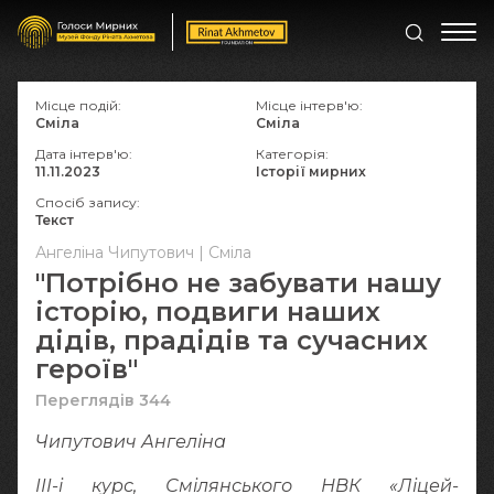
Місце подій:
Місце інтерв'ю:
Сміла
Сміла
Дата інтерв'ю:
Категорія:
11.11.2023
Історії мирних
Спосіб запису:
Текст
Ангеліна Чипутович | Сміла
"Потрібно не забувати нашу
історію, подвиги наших
дідів, прадідів та сучасних
героїв"
Переглядів 344
Чипутович Ангеліна
ІІІ-і курс, Смілянського НВК «Ліцей-