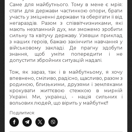
Саме для майбутнього. Тому в мене є мрія:
стати для держави частинкою опори, брати
участь у зміцненні держави та оберігати її від
негараздів. Разом з співвітчизниками, які
мають незламний дух, ми зможемо зробити
сильну та квітучу державу. Узявши приклад
з наших героїв, бажаю закінчити навчання у
військовому закладі. Де прагну здобути
знання, щоб уміти попередити і не
допустити збройних ситуацій надалі.
Тож, як зараз, так і в майбутньому, я хочу
впевнено, сміливо, радісно, щасливо, разом з
родиною, близькими, друзями і земляками
крокувати життєвою стежкою в мирній
Україні. Ми, українці, - нація сильних і
вольових людей, що вірить у майбутнє!!
Поділитися: