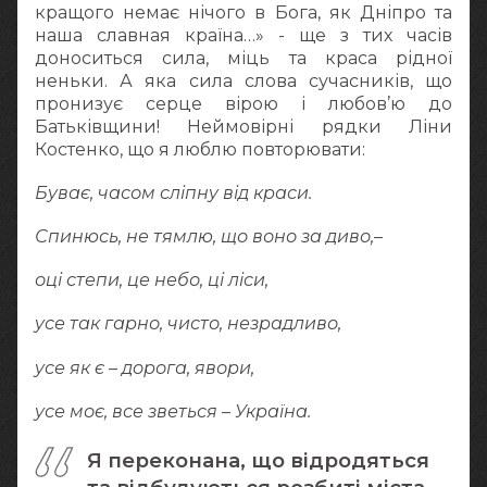
кращого немає нічого в Бога, як Дніпро та
наша славная країна…» - ще з тих часів
доноситься сила, міць та краса рідної
неньки. А яка сила слова сучасників, що
пронизує серце вірою і любов’ю до
Батьківщини! Неймовірні рядки Ліни
Костенко, що я люблю повторювати:
Буває, часом сліпну від краси.
Спинюсь, не тямлю, що воно за диво,–
оці степи, це небо, ці ліси,
усе так гарно, чисто, незрадливо,
усе як є – дорога, явори,
усе моє, все зветься – Україна.
Я переконана, що відродяться