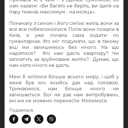
нам казали: «Ви багато не беріть, ви їдете на
пару тижнів, максимум - на місяць».
Поначалу з сином і його сім’єю жила, вони за
все все побезпокоїлися. Потім вони поїхали в
Київ, я уже почала сама ходити по
гуманітарках. Хто міг подумати, що в такому
віці ми залишимось без нічого. На що
надіятися? Хто нам дасть квартиру? Чи
заплатчть за зруйноване житло? Думаю, що
нам ніхто нічого не дасть.
Мені б хотілося більше всього миру, і щоб у
мене був хоч якийсь дах над головою.
Тримаємося, нам більше нічого не
залишається. Бог не дає нам випробувань,
які ми не можемо перенести. Молимося.
Поділитися: