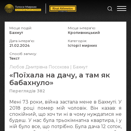
Місце подій:
Місце інтерв'ю:
Бахмут
Кропивницький
Дата інтерв'ю:
Категорія:
21.02.2024
Історії мирних
Спосіб запису:
Текст
Любов Дмитрівна Посохова | Бахмут
«Поїхала на дачу, а там як
бабахнуло»
Переглядів 382
Мені 73 роки, війна застала мене в Бахмуті. У
2018 році помер мій чоловік. Він казав: я
спокійний, що хоч ти ні в чому нуждатися не
будеш. У нас була трьокімнатна квартира, і у
ній було все, що потрібно. Була дача 12 соток,