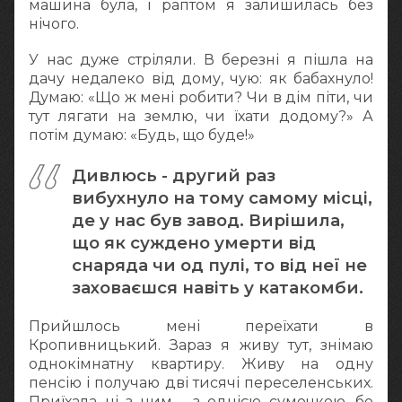
машина була, і раптом я залишилась без
нічого.
У нас дуже стріляли. В березні я пішла на
дачу недалеко від дому, чую: як бабахнуло!
Думаю: «Що ж мені робити? Чи в дім піти, чи
тут лягати на землю, чи їхати додому?» А
потім думаю: «Будь, що буде!»
Дивлюсь - другий раз
вибухнуло на тому самому місці,
де у нас був завод. Вирішила,
що як суждено умерти від
снаряда чи од пулі, то від неї не
заховаєшся навіть у катакомби.
Прийшлось мені переїхати в
Кропивницький. Зараз я живу тут, знімаю
однокімнатну квартиру. Живу на одну
пенсію і получаю дві тисячі переселенських.
Приїхала ні з чим - з однією сумочкою, бо