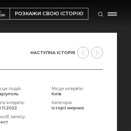
М
РОЗКАЖИ СВОЮ ІСТОРІЮ
ИЛИ
НАСТУПНА ІСТОРІЯ
сце подій:
Місце інтерв'ю:
аріуполь
Київ
та інтерв'ю:
Категорія:
.11.2022
Історії мирних
осіб запису:
екст