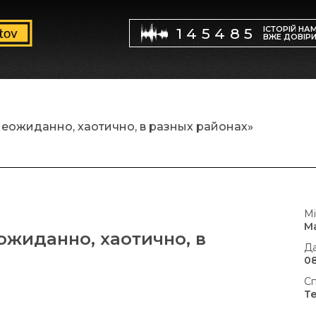
ІСТОРІЙ НА
145485
ВЖЕ ДОВІР
еожиданно, хаотично, в разных районах»
Мі
М
жиданно, хаотично, в
Да
08
Сп
Т