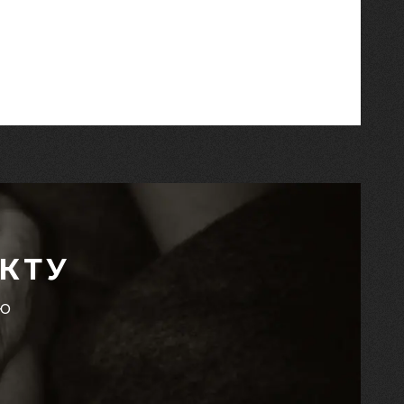
КТУ
єю