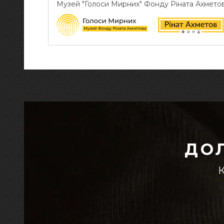
Музей "Голоси Мирних" Фонду Ріната Ахмето
ДО
К