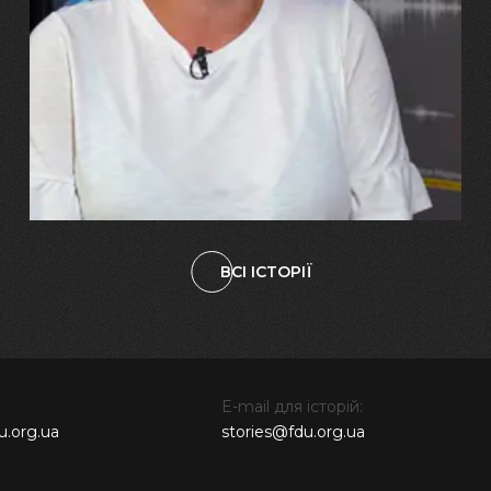
Марина, Ваїд та Аміна Харченко
"Попри всі втрати, ми не
зламалися: тепер я бачу
свого вбитого чоловіка у
наших дітях"
ВСІ ІСТОРІЇ
E-mail для історій:
u.org.ua
stories@fdu.org.ua