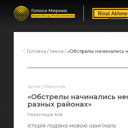
Головна
Імена
«Обстрелы начинались н
Артем | Маріуполь
«Обстрелы начинались нео
разных районах»
Переглядів 608
Історія подана мовою оригіналy