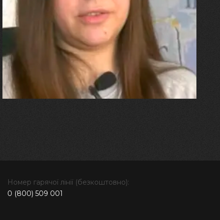
Олександра Лініченко
"Я перенесла 11 операцій, та
плакала від фантомного
болю. Але маленька донька
бере за руку і змушує йти
далі"
Номер гарячої лінії (безкоштовно):
0 (800) 509 001