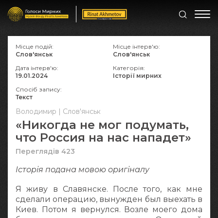
Місце подій:
Місце інтерв'ю:
Слов'янськ
Слов'янськ
Дата інтерв'ю:
Категорія:
19.01.2024
Історії мирних
Спосіб запису:
Текст
Володимир | Слов'янськ
«Никогда не мог подумать,
что Россия на нас нападет»
Переглядів 423
Історія подана мовою оригіналy
Я живу в Славянске. После того, как мне
сделали операцию, вынужден был выехать в
Киев. Потом я вернулся. Возле моего дома