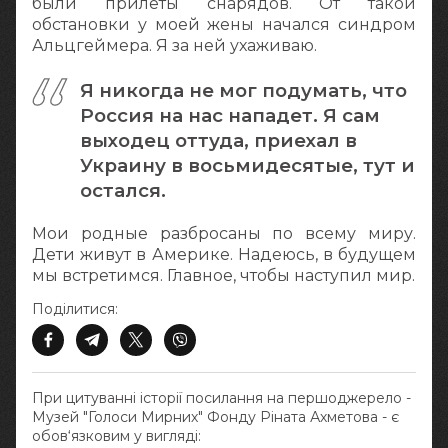
были прилеты снарядов. От такой
обстановки у моей жены начался синдром
Альцгеймера. Я за ней ухаживаю.
Я никогда не мог подумать, что
Россия на нас нападет. Я сам
выходец оттуда, приехал в
Украину в восьмидесятые, тут и
остался.
Мои родные разбросаны по всему миру.
Дети живут в Америке. Надеюсь, в будущем
мы встретимся. Главное, чтобы наступил мир.
Поділитися:
При цитуванні історії посилання на першоджерело -
Музей "Голоси Мирних" Фонду Ріната Ахметова - є
обов‘язковим у вигляді: