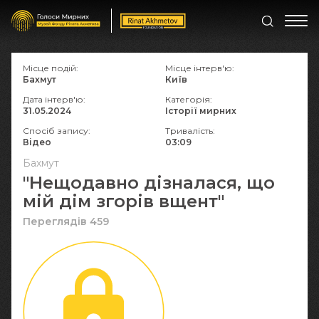
Місце подій:
Місце інтерв'ю:
Бахмут
Київ
Дата інтерв'ю:
Категорія:
31.05.2024
Історії мирних
Спосіб запису:
Тривалість:
Відео
03:09
Бахмут
"Нещодавно дізналася, що
мій дім згорів вщент"
Переглядів 459