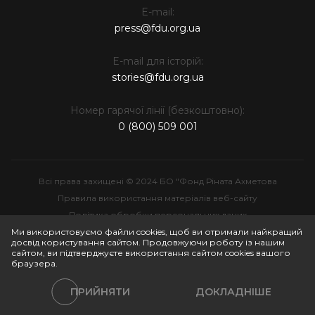
E-mail:
press@fdu.org.ua
E-mail для історій:
stories@fdu.org.ua
Номер гарячої лінії (безкоштовно):
0 (800) 509 001
Всі права захищені © 2024 БО "Фонд Ріната Ахметова
Правила використання матеріалів веб-сайту
Політика обробки персональних даних
Інтелектуальна власність
Ми використовуємо файли cookies, щоб ви отримали найкращий
досвід користування сайтом. Продовжуючи роботу із нашим
сайтом, ви підтверджуєте використання сайтом cookies вашого
браузера.
ПРИЙНЯТИ
ДОКЛАДНІШЕ
Політики сайту