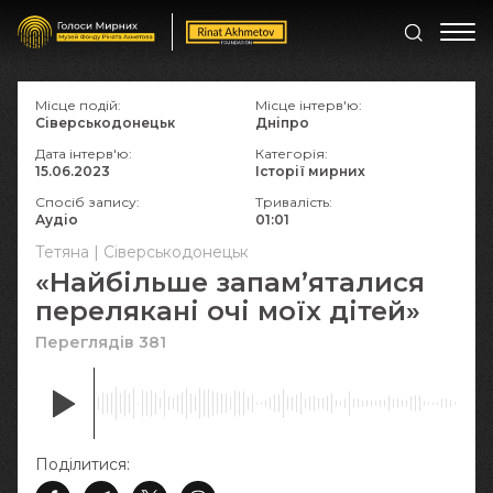
Місце подій:
Місце інтерв'ю:
Сіверськодонецьк
Дніпро
Дата інтерв'ю:
Категорія:
15.06.2023
Історії мирних
Спосіб запису:
Тривалість:
Аудіо
01:01
Тетяна | Сіверськодонецьк
«Найбільше запам’яталися
перелякані очі моїх дітей»
Переглядів 381
Поділитися: