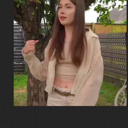
30.07.2026
Калина, Дарина та Віра Папроцькі
"Хвиля була, як від моря,
прозора і велика… Я ледве
встигла схопити племінницю"