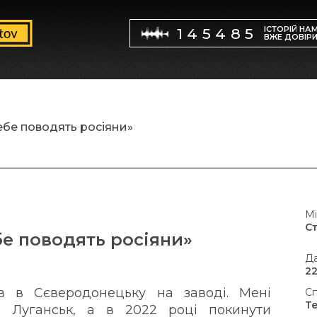
ІСТОРІЙ НА
145485
ВЖЕ ДОВІР
ебе поводять росіяни»
Мі
С
бе поводять росіяни»
Да
22
в в Сєверодонецьку на заводі. Мені
Сп
Т
 Луганськ, а в 2022 році покинути