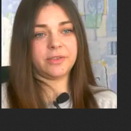
27.07.2026
Олександра Лініченко
"Я перенесла 11 операцій, та
плакала від фантомного
болю. Але маленька донька
бере за руку і змушує йти
далі"