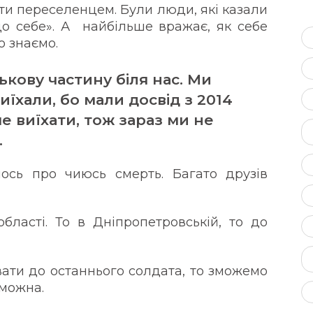
ти переселенцем. Були люди, які казали
 до себе». А найбільше вражає, як себе
о знаємо.
кову частину біля нас. Ми
иїхали, бо мали досвід з 2014
ше виїхати, тож зараз ми не
.
ось про чиюсь смерть. Багато друзів
бласті. То в Дніпропетровській, то до
ати до останнього солдата, то зможемо
 можна.