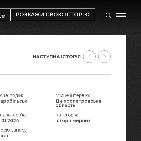
М
РОЗКАЖИ СВОЮ ІСТОРІЮ
ИЛИ
НАСТУПНА ІСТОРІЯ
сце подій:
Місце інтерв'ю:
таробільськ
Дніпропетровська
область
та інтерв'ю:
Категорія:
.01.2024
Історії мирних
осіб запису:
екст