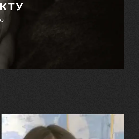
КТУ
єю