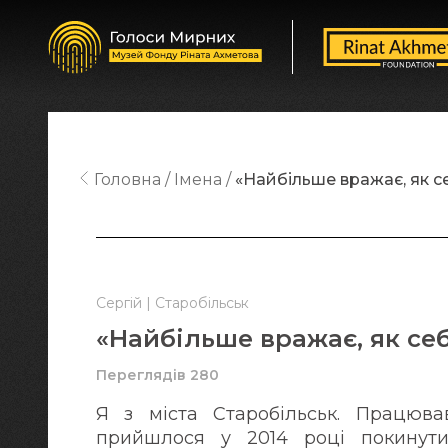
Головна
Імена
«Найбільше вражає, як с
Сергій | Старобільськ
«Найбільше вражає, як се
Переглядів 280
Я з міста Старобільськ. Працюва
прийшлося у 2014 році покинути