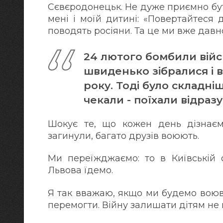
Сєвєродонецьк. Не дуже приємно бу
мені і моїй дитині: «Повертайтеся
поводять росіяни. Та це ми вже давн
24 лютого бомбили війсь
швиденько зібралися і в
року. Тоді було складні
чекали - поїхали відразу
Шокує те, що кожен день дізнаєм
загинули, багато друзів воюють.
Ми переїжджаємо: то в Київській о
Львова їдемо.
Я так вважаю, якщо ми будемо воюв
перемогти. Війну залишати дітям не