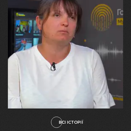
29.07.2026
Марина, Ваїд та Аміна Харченко
"Попри всі втрати, ми не
зламалися: тепер я бачу
свого вбитого чоловіка у
наших дітях"
ВСІ ІСТОРІЇ