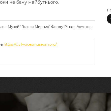
оки не бачу майбутнього.
По
ело - Музей "Голоси Мирних" Фонду Ріната Ахметова
ва
https://civilvoicesmuseum.org/