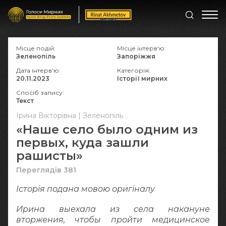
Місце подій:
Місце інтерв'ю:
Зеленопіль
Запоріжжя
Дата інтерв'ю:
Категорія:
20.11.2023
Історії мирних
Спосіб запису:
Текст
Ірина Вікторівна | Зеленопіль
«Наше село было одним из
первых, куда зашли
рашисты»
Переглядів 381
Історія подана мовою оригіналy
Ирина выехала из села накануне
вторжения, чтобы пройти медицинское