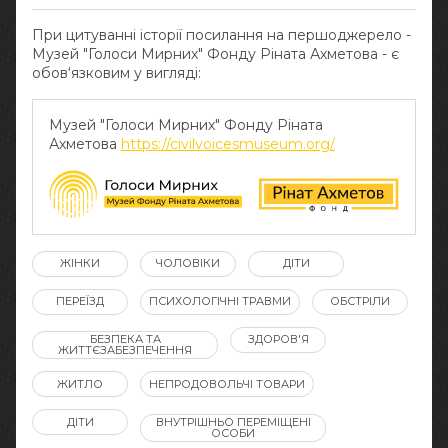
При цитуванні історії посилання на першоджерело -
Музей "Голоси Мирних" Фонду Ріната Ахметова - є
обов‘язковим у вигляді:
Музей "Голоси Мирних" Фонду Ріната
Ахметова
https://civilvoicesmuseum.org/
ЖІНКИ
ЧОЛОВІКИ
ДІТИ
ПЕРЕЇЗД
ПСИХОЛОГІЧНІ ТРАВМИ
ОБСТРІЛИ
БЕЗПЕКА ТА
ЗДОРОВ'Я
ЖИТТЄЗАБЕЗПЕЧЕННЯ
ЖИТЛО
НЕПРОДОВОЛЬЧІ ТОВАРИ
ДІТИ
ВНУТРІШНЬО ПЕРЕМІЩЕНІ
ОСОБИ