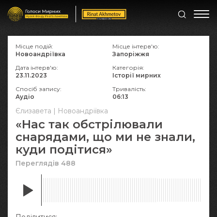
Місце подій:
Місце інтерв'ю:
Новоандріївка
Запоріжжя
Дата інтерв'ю:
Категорія:
23.11.2023
Історії мирних
Спосіб запису:
Тривалість:
Аудіо
06:13
Єлизавета | Новоандріївка
«Нас так обстрілювали
снарядами, що ми не знали,
куди подітися»
Переглядів 488