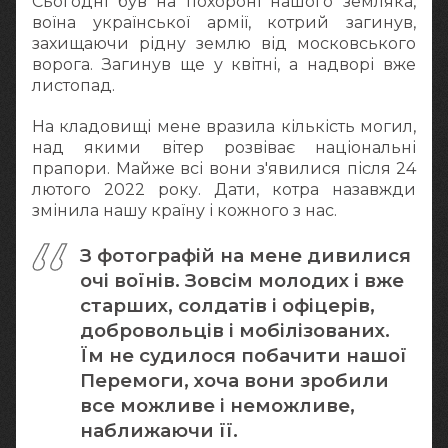
Сьогодні був на похороні нашого земляка,
воїна української армії, котрий загинув,
захищаючи рідну землю від московського
ворога. Загинув ще у квітні, а надворі вже
листопад.
На кладовищі мене вразила кількість могил,
над якими вітер розвіває національні
прапори. Майже всі вони з'явилися після 24
лютого 2022 року. Дати, котра назавжди
змінила нашу країну і кожного з нас.
З фотографій на мене дивилися
очі воїнів. Зовсім молодих і вже
старших, солдатів і офіцерів,
добровольців і мобілізованих.
Їм не судилося побачити нашої
Перемоги, хоча вони зробили
все можливе і неможливе,
наближаючи її.