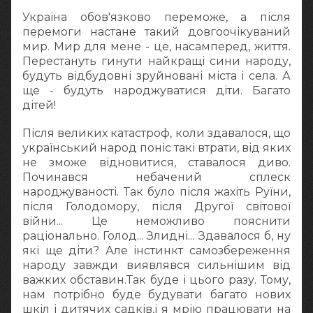
Україна обов'язково переможе, а після
перемоги настане такий довгоочікуваний
мир. Мир для мене - це, насамперед, життя.
Перестануть гинути найкращі сини народу,
будуть відбудовні зруйновані міста і села. А
ще - будуть народжуватися діти. Багато
дітей!
Після великих катастроф, коли здавалося, що
український народ поніс такі втрати, від яких
не зможе відновитися, ставалося диво.
Починався небачений сплеск
народжуваності. Так було після жахіть Руїни,
після Голодомору, після Другої світової
війни... Це неможливо пояснити
раціонально. Голод... Злидні... Здавалося б, ну
які ще діти? Але інстинкт самозбереження
народу завжди виявлявся сильнішим від
важких обставин.Так буде і цього разу. Тому,
нам потрібно буде будувати багато нових
шкіл і дитячих садків,і я мрію працювати на