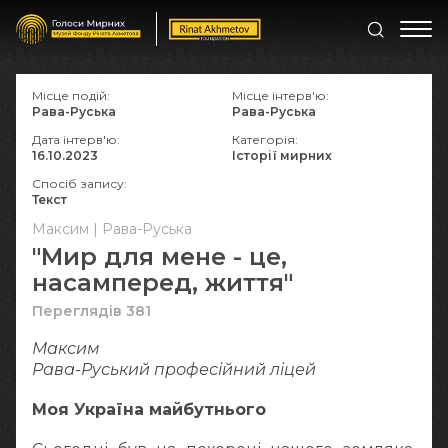
Місце подій:
Місце інтерв'ю:
Рава-Руська
Рава-Руська
Дата інтерв'ю:
Категорія:
16.10.2023
Історії мирних
Спосіб запису:
Текст
Максим | Рава-Руська
"Мир для мене - це,
насамперед, життя"
Переглядів 381
Максим
Рава-Руський професійний ліцей
Моя Україна майбутнього