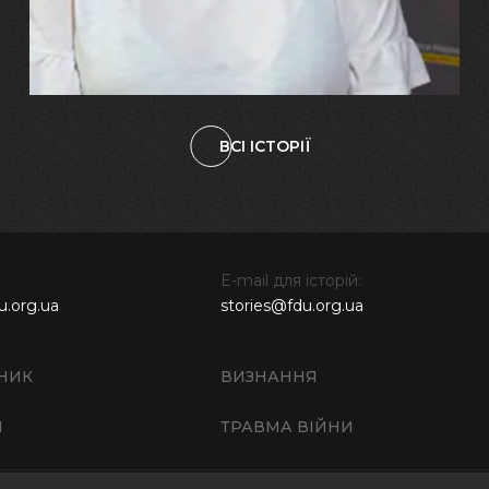
наших дітях"
ВСІ ІСТОРІЇ
E-mail для історій:
u.org.ua
stories@fdu.org.ua
НИК
ВИЗНАННЯ
И
ТРАВМА ВІЙНИ