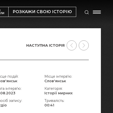
М
РОЗКАЖИ СВОЮ ІСТОРІЮ
ИЛИ
НАСТУПНА ІСТОРІЯ
сце подій:
Місце інтерв'ю:
лов'янськ
Слов'янськ
та інтерв'ю:
Категорія:
.08.2023
Історії мирних
осіб запису:
Тривалість:
удіо
00:41