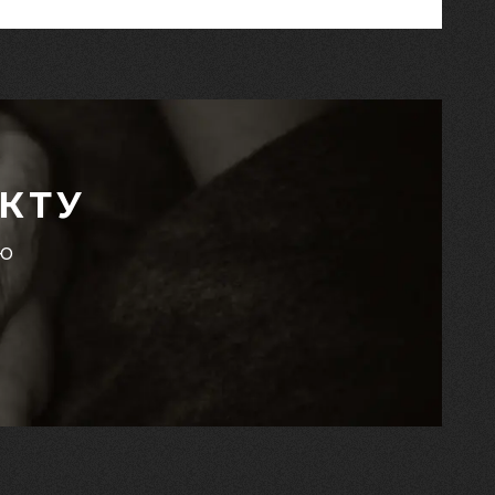
КТУ
єю