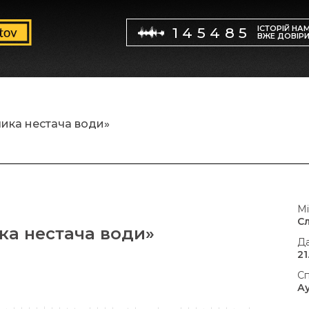
ІСТОРІЙ НА
145485
ВЖЕ ДОВІР
лика нестача води»
Мі
С
ка нестача води»
Да
21
Сп
А