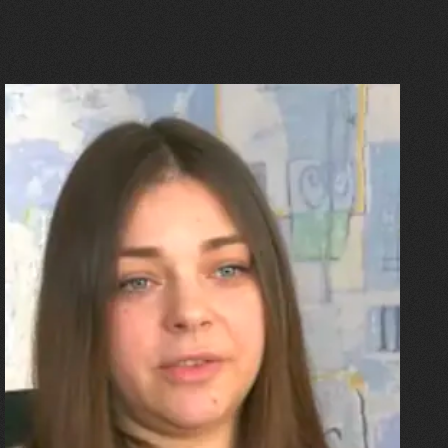
27.07.2026
Олександра Лініченко
"Я перенесла 11 операцій, та
плакала від фантомного
болю. Але маленька донька