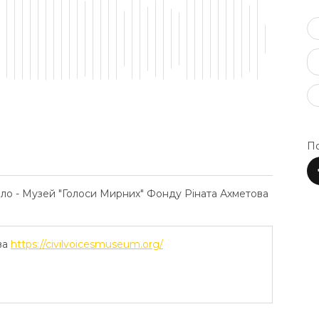
По
ело - Музей "Голоси Мирних" Фонду Ріната Ахметова
ва
https://civilvoicesmuseum.org/