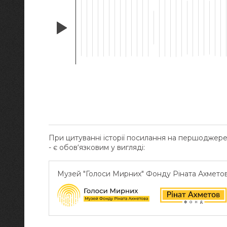
При цитуванні історії посилання на першоджер
- є обов‘язковим у вигляді:
Музей "Голоси Мирних" Фонду Ріната Ахмето