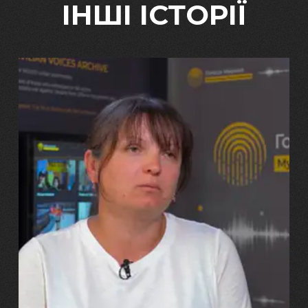
ІНШІ ІСТОРІЇ
29.07.2026
Марина, Ваїд та Аміна Харченко
"Попри всі втрати, ми не
зламалися: тепер я бачу
свого вбитого чоловіка у