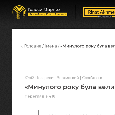
Головна
Імена
«Минулого року була ве
Юрій Цезаревич Верхицький | Слов'янськ
«Минулого року була вели
Переглядів 416