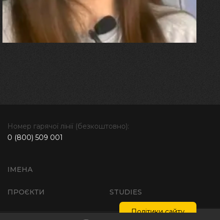
бере за руку і змушує йти
далі"
Номер гарячої лінії (безкоштовно):
0 (800) 509 001
ІМЕНА
ПРОЄКТИ
STUDIES
Політики сайту