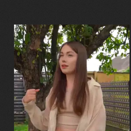
30.07.2026
Калина, Дарина та Віра Папроцькі
"Хвиля була, як від моря,
прозора і велика… Я ледве
встигла схопити племінницю"