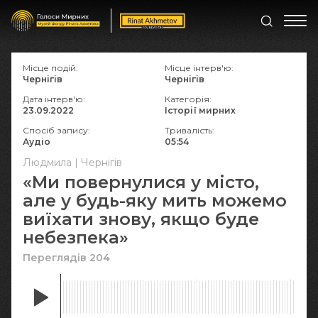
Місце подій:
Місце інтерв'ю:
Чернігів
Чернігів
Дата інтерв'ю:
Категорія:
23.09.2022
Історії мирних
Спосіб запису:
Тривалість:
Аудіо
05:54
Людмила | Чернігів
«Ми повернулися у місто,
але у будь-яку мить можемо
виїхати знову, якщо буде
небезпека»
Переглядів 204