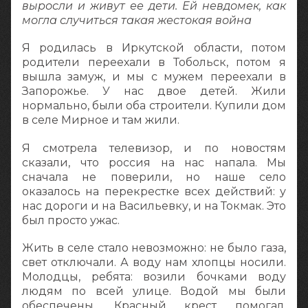
выросли и живут ее дети. Ей невдомек, как
могла случиться такая жестокая война
Я родилась в Иркутской области, потом
родители переехали в Тобольск, потом я
вышла замуж, и мы с мужем переехали в
Запорожье. У нас двое детей. Жили
нормально, были оба строители. Купили дом
в селе Мирное и там жили.
Я смотрела телевизор, и по новостям
сказали, что россия на нас напала. Мы
сначала не поверили, но наше село
оказалось на перекрестке всех действий: у
нас дороги и на Васильевку, и на Токмак. Это
был просто ужас.
Жить в селе стало невозможно: не было газа,
свет отключали. А воду нам хлопцы носили.
Молодцы, ребята: возили бочками воду
людям по всей улице. Водой мы были
обеспечены. Красный крест помогал,