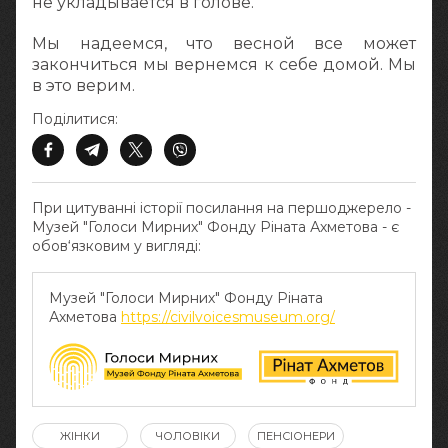
не укладывается в голове.
Мы надеемся, что весной все может
закончиться мы вернемся к себе домой. Мы
в это верим.
Поділитися:
При цитуванні історії посилання на першоджерело -
Музей "Голоси Мирних" Фонду Ріната Ахметова - є
обов‘язковим у вигляді:
Музей "Голоси Мирних" Фонду Ріната
Ахметова
https://civilvoicesmuseum.org/
ЖІНКИ
ЧОЛОВІКИ
ПЕНСІОНЕРИ