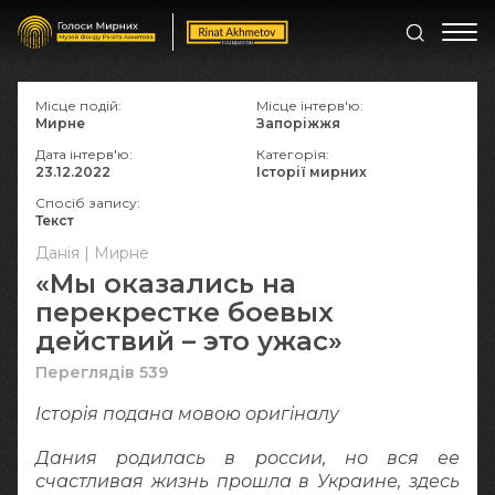
Місце подій:
Місце інтерв'ю:
Мирне
Запоріжжя
Дата інтерв'ю:
Категорія:
23.12.2022
Історії мирних
Спосіб запису:
Текст
Данія | Мирне
«Мы оказались на
перекрестке боевых
действий – это ужас»
Переглядів 539
Історія подана мовою оригіналy
Дания родилась в россии, но вся ее
счастливая жизнь прошла в Украине, здесь