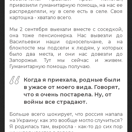
привозили гуманитарную помощь, на нас ее
распределяли, ну в селе есть в селе. Своя
картошка - хватало всего.
Мы 2 сентября выехали вместе с соседкой,
она тоже пенсионерка. Нас вывезли до
Васильевки наши односельчане, а на
блокпосте мы подсели к людям, у которых
было два места, и они нас довезли до
Запорожья. Тут мы сейчас и живем.
Гуманитарную помощь получаю.
Когда я приехала, родные были
в ужасе от моего вида. Говорят,
что я очень постарела. Ну, от
войны все страдают.
Больше всего шокирует, что россия напала
на Украину: как это вообще могло случиться?
Я родилась там, выросла - как-то до сих пор