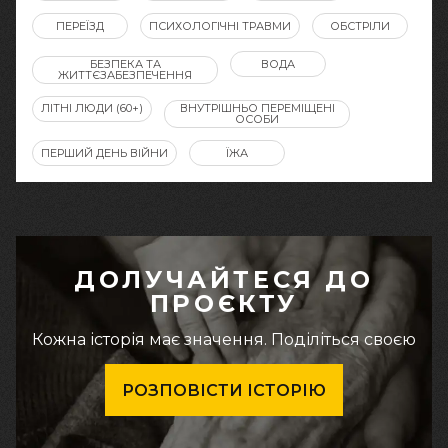
ПЕРЕЇЗД
ПСИХОЛОГІЧНІ ТРАВМИ
ОБСТРІЛИ
БЕЗПЕКА ТА
ВОДА
ЖИТТЄЗАБЕЗПЕЧЕННЯ
ЛІТНІ ЛЮДИ (60+)
ВНУТРІШНЬО ПЕРЕМІЩЕНІ
ОСОБИ
ПЕРШИЙ ДЕНЬ ВІЙНИ
ЇЖА
ДОЛУЧАЙТЕСЯ ДО
ПРОЄКТУ
Кожна історія має значення. Поділіться своєю
РОЗПОВІСТИ ІСТОРІЮ