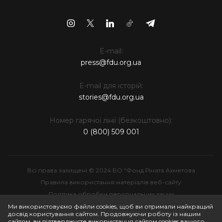
E-mail:
press@fdu.org.ua
E-mail для історій:
stories@fdu.org.ua
Номер гарячої лінії (безкоштовно):
0 (800) 509 001
Всі права захищені © 2024 БО "Фонд Ріната Ахметова
Правила використання матеріалів веб-сайту
Політика обробки персональних даних
Інтелектуальна власність
Ми використовуємо файли cookies, щоб ви отримали найкращий
досвід користування сайтом. Продовжуючи роботу із нашим
сайтом, ви підтверджуєте використання сайтом cookies вашого