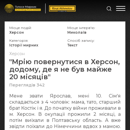
Місце подій:
Місце інтерв'ю:
Херсон
Миколаїв
Категорія:
Спосіб запису:
Історії мирних
Текст
Херсон
"Мрію повернутися в Херсон,
додому, де я не був майже
20 місяців"
Переглядів 342
Мене звати Ярослав, мені 10. Сім'я
складається з 4 чоловік: мама, тато, старший
брат Костік і я. До початку війни проживали в
м. Херсон. В окупації прожили 2 місяці, а
потім виїхали в Полтавську область. А вже
звідти поїхали до Німеччини вдвох з мамою.