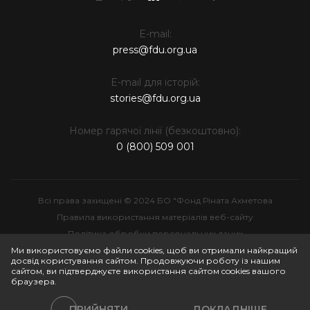
E-mail:
press@fdu.org.ua
E-mail для історій:
stories@fdu.org.ua
Номер гарячої лінії (безкоштовно):
0 (800) 509 001
Всі права захищені © 2024 БО "Фонд Ріната Ахметова
Правила використання матеріалів веб-сайту
Політика обробки персональних даних
Інтелектуальна власність
Ми використовуємо файли cookies, щоб ви отримали найкращий
досвід користування сайтом. Продовжуючи роботу із нашим
сайтом, ви підтверджуєте використання сайтом cookies вашого
браузера.
ПРИЙНЯТИ
ДОКЛАДНІШЕ
Політики сайту