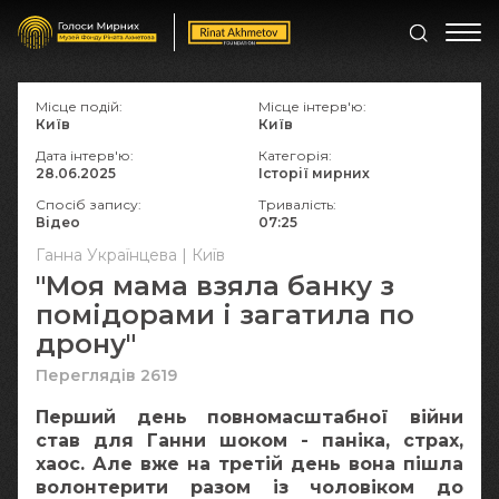
Місце подій:
Місце інтерв'ю:
Київ
Київ
Дата інтерв'ю:
Категорія:
28.06.2025
Історії мирних
Спосіб запису:
Тривалість:
Відео
07:25
Ганна Українцева | Київ
"Моя мама взяла банку з
помідорами і загатила по
дрону"
Переглядів 2619
Перший день повномасштабної війни
став для Ганни шоком - паніка, страх,
хаос. Але вже на третій день вона пішла
волонтерити разом із чоловіком до