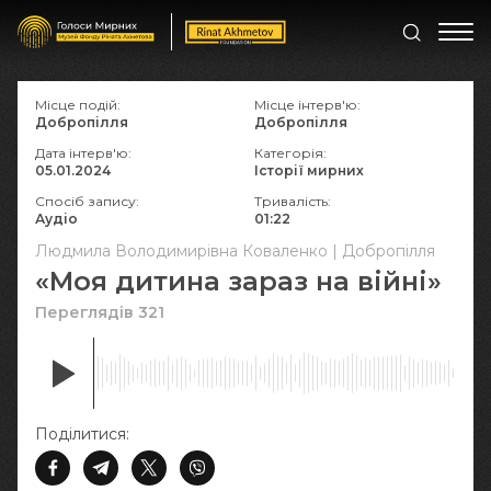
Місце подій:
Місце інтерв'ю:
Добропілля
Добропілля
Дата інтерв'ю:
Категорія:
05.01.2024
Історії мирних
Спосіб запису:
Тривалість:
Аудіо
01:22
Людмила Володимирівна Коваленко | Добропілля
«Моя дитина зараз на війні»
Переглядів 321
Поділитися: