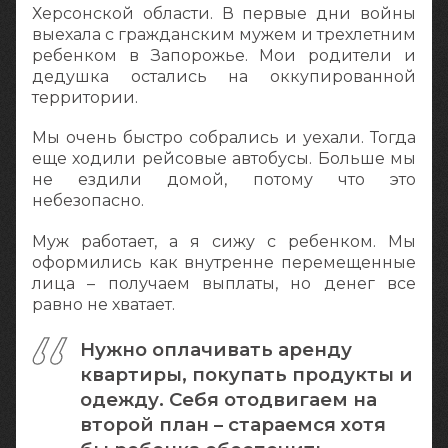
Херсонской области. В первые дни войны
выехала с гражданским мужем и трехлетним
ребенком в Запорожье. Мои родители и
дедушка остались на оккупированной
территории.
Мы очень быстро собрались и уехали. Тогда
еще ходили рейсовые автобусы. Больше мы
не ездили домой, потому что это
небезопасно.
Муж работает, а я сижу с ребенком. Мы
оформились как внутренне перемещенные
лица – получаем выплаты, но денег все
равно не хватает.
Нужно оплачивать аренду
квартиры, покупать продукты и
одежду. Себя отодвигаем на
второй план – стараемся хотя