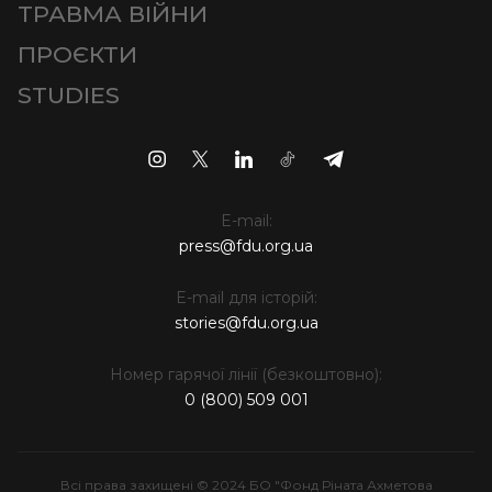
ТРАВМА ВІЙНИ
ПРОЄКТИ
STUDIES
E-mail:
press@fdu.org.ua
E-mail для історій:
stories@fdu.org.ua
Номер гарячої лінії (безкоштовно):
0 (800) 509 001
Всі права захищені © 2024 БО "Фонд Ріната Ахметова