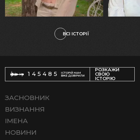
велика… Я ледве встигла схопити
тепер я ба
племінницю"
чоловіка у
ВСІ ІСТОРІЇ
РОЗКАЖИ
145485
ІСТОРІЙ НАМ
СВОЮ
ВЖЕ ДОВІРИЛИ
ІСТОРІЮ
ЗАСНОВНИК
ВИЗНАННЯ
ІМЕНА
НОВИНИ