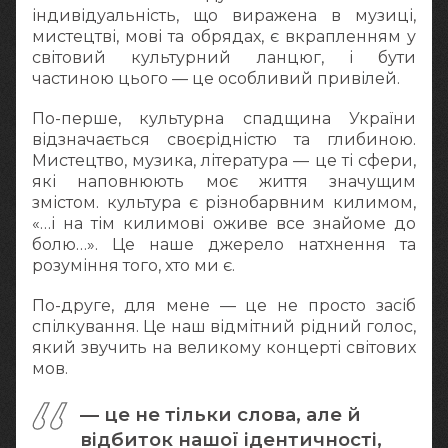
індивідуальність, що виражена в музиці,
мистецтві, мові та обрядах, є вкрапленням у
світовий культурний ланцюг, і бути
частиною цього — це особливий привілей.
По-перше, культурна спадщина України
відзначається своєрідністю та глибиною.
Мистецтво, музика, література — це ті сфери,
які наповнюють моє життя значущим
змістом. культура є різнобарвним килимом,
«…і на тім килимові оживе все знайоме до
болю…». Це наше джерело натхнення та
розуміння того, хто ми є.
По-друге, для мене — це не просто засіб
спілкування. Це наш відмітний рідний голос,
який звучить на великому концерті світових
мов.
— це не тільки слова, але й
відбиток нашої ідентичності,