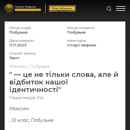
Місце подій:
Місце інтерв'ю:
Побузьке
Побузьке
Дата інтерв'ю:
Категорія:
11.11.2023
Історії мирних
Спосіб запису:
Текст
Максим | Побузьке
" — це не тільки слова, але й
відбиток нашої
ідентичності"
Переглядів 314
Максим
, 10 клас, Побузьке