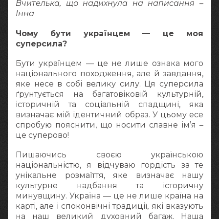
Вчителька, що надихнула на написання –
Інна
Чому бути українцем — це моя
суперсила?
Бути українцем — це не лише ознака мого
національного походження, але й завдання,
яке несе в собі велику силу. Ця суперсила
ґрунтується на багатовіковій культурній,
історичній та соціальній спадщині, яка
визначає мій ідентичний образ. У цьому есе
спробую пояснити, що носити славне ім’я –
це суперово!
Пишаючись своєю українською
національністю, я відчуваю гордість за те
унікальне розмаїття, яке визначає нашу
культурне надбання та історичну
минувщину. Україна — це не лише країна на
карті, але і споконвічні традиції, які вказують
на наш великий духовний багаж. Наша