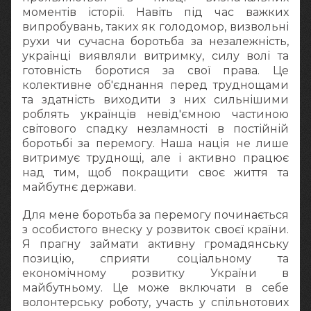
моментів історії. Навіть під час важких
випробувань, таких як голодомор, визвольні
рухи чи сучасна боротьба за незалежність,
українці виявляли витримку, силу волі та
готовність боротися за свої права. Це
колективне об'єднання перед труднощами
та здатність виходити з них сильнішими
роблять українців невід'ємною частиною
світового спадку незламності в постійній
боротьбі за перемогу. Наша нація не лише
витримує труднощі, але і активно працює
над тим, щоб покращити своє життя та
майбутнє держави.
Для мене боротьба за перемогу починається
з особистого внеску у розвиток своєї країни.
Я прагну займати активну громадянську
позицію, сприяти соціальному та
економічному розвитку України в
майбутньому. Це може включати в себе
волонтерську роботу, участь у спільнотових