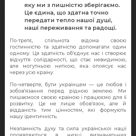
яку ми з пишністю зберігаємо.
Це єдина, що здатна точно
передати тепло нашої душі,
наші переживання та радощі.
По-третє, спільнота відома своєю
гостинністю та здатністю допомагати один
одному. Ця здатність об'єднує нас і створює
відчуття солідарності, що стає невидимою,
але могутньою ниткою, яка опоясує нас
через усю країну.
По-четверте, бути українцем — це любов і
зобов'язання перед рідною землею. Ми
пишаємося своєю країною і працюємо для її
розвитку. Це не лише обов'язок, але й
відданість тим цінностям, які формують
нашу ідентичність.
Незламність духу та сила української нації
проявляються в низці визначальних